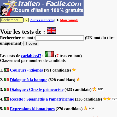
Autres matières
| 🔸
Mon compte
Voir les tests de :
Rechercher ce mot :
(UN mot du titre
uniquement)
Les tests
de
carlabice47
:
(
7
tests en tout)
Classement par nombre de candidats
1.
Couleurs - idiomes
(791 candidats)
2.
Dialogue à la banque
(628 candidats)
3.
Dialogue : Chez le primeuriste
(423 candidats)
4.
Recette : Spaghettis à l'amatricienne
(336 candidats)
5.
Expressions idiomatiques
(270 candidats)