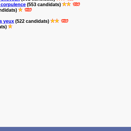
a corpulence
(553 candidats)
ndidats)
es yeux
(522 candidats)
ats)