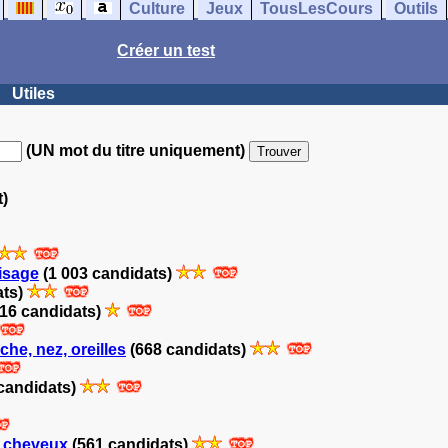
Culture
Jeux
TousLesCours
Outils
Créer un test
Utiles
(UN mot du titre uniquement)
t)
visage
(1 003 candidats)
ats)
16 candidats)
che, nez, oreilles
(668 candidats)
candidats)
s cheveux
(561 candidats)