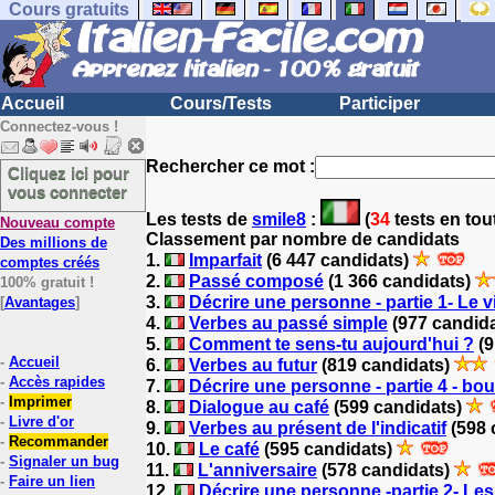
Cours gratuits
Accueil
Cours/Tests
Participer
Connectez-vous !
Rechercher ce mot :
Cliquez ici pour
vous connecter
Les tests
de
smile8
:
(
34
tests en tou
Nouveau compte
Classement par nombre de candidats
Des millions de
1.
Imparfait
(6 447 candidats)
comptes créés
2.
Passé composé
(1 366 candidats)
100% gratuit !
3.
Décrire une personne - partie 1- Le 
[
Avantages
]
4.
Verbes au passé simple
(977 candid
5.
Comment te sens-tu aujourd'hui ?
(9
-
Accueil
6.
Verbes au futur
(819 candidats)
-
Accès rapides
7.
Décrire une personne - partie 4 - bou
-
Imprimer
8.
Dialogue au café
(599 candidats)
-
Livre d'or
9.
Verbes au présent de l'indicatif
(598 
-
Recommander
10.
Le café
(595 candidats)
-
Signaler un bug
11.
L'anniversaire
(578 candidats)
-
Faire un lien
12.
Décrire une personne -partie 2- Le