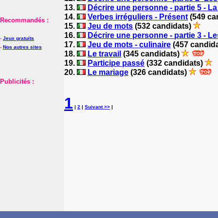
13.
Décrire une personne - partie 5 - L
14.
Verbes irréguliers - Présent
(549 ca
Recommandés :
15.
Jeu de mots
(532 candidats)
16.
Décrire une personne - partie 3 - L
-
Jeux gratuits
17.
Jeu de mots - culinaire
(457 candid
-
Nos autres sites
18.
Le travail
(345 candidats)
19.
Participe passé
(332 candidats)
20.
Le mariage
(326 candidats)
Publicités :
1
|
2
|
Suivant >>
|