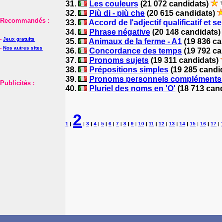
31.
Les couleurs
(21 072 candidats)
32.
Più di - più che
(20 615 candidats)
Recommandés :
33.
Accord de l'adjectif qualificatif et 
34.
Phrase négative
(20 148 candidats
-
Jeux gratuits
35.
Animaux de la ferme - A1
(19 836 c
-
Nos autres sites
36.
Concordance des temps
(19 792 c
37.
Pronoms sujets
(19 311 candidats)
38.
Prépositions simples
(19 285 candi
39.
Pronoms personnels compléments : mi,
Publicités :
40.
Pluriel des noms en 'O'
(18 713 can
2
1
|
|
3
|
4
|
5
|
6
|
7
|
8
|
9
|
10
|
11
|
12
|
13
|
14
|
15
|
16
|
17
|