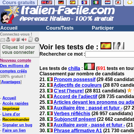
Cours gratuits
Accueil
Cours/Tests
Participer
Connectez-vous !
Voir les tests de :
Cliquez ici pour
vous connecter
Rechercher ce mot :
Nouveau compte
Des millions de
Les tests
de
chilla
:
(
691
tests en tou
comptes créés
Classement par nombre de candidats
100% gratuit !
21.
Pronom possessif
(29 458 candida
[
Avantages
]
22.
Adjectifs de couleurs
(28 870 candi
23.
C'est l'heure!
(28 811 candidats)
24.
Accord de l'adjectif
(28 735 candida
-
Accueil
25.
Articles devant les pronoms ou adj
-
Accès rapides
26.
Auxiliaire être : passé et futur -
(27 
-
Imprimer
27.
Verbes réfléchis
(26 957 candidats)
-
Livre d'or
28.
Subjonctif présent
(22 662 candida
-
Recommander
29.
Auxiliaire avoir - passé et futur -
(21
-
Signaler un bug
-
Faire un lien
30.
Phrase affirmative A1
(21 730 candi