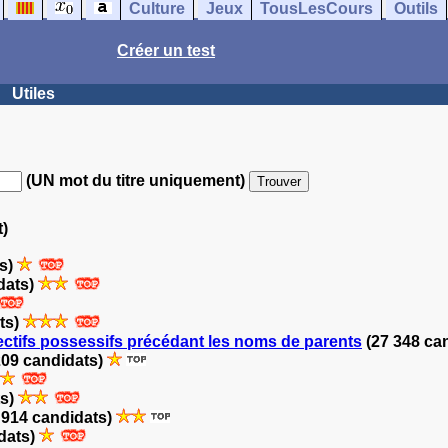
Culture
Jeux
TousLesCours
Outils
Créer un test
Utiles
(UN mot du titre uniquement)
t)
ts)
dats)
ts)
ectifs possessifs précédant les noms de parents
(27 348 ca
209 candidats)
ts)
 914 candidats)
dats)