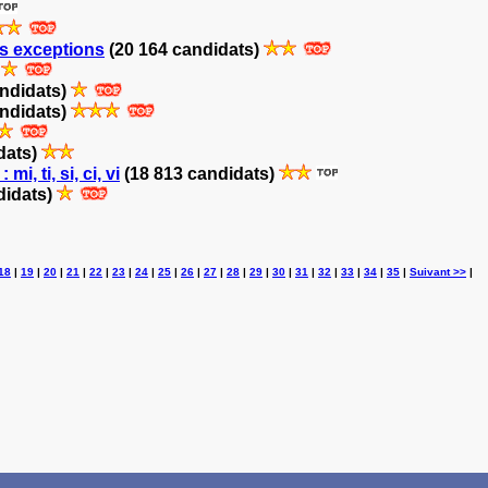
ses exceptions
(20 164 candidats)
)
andidats)
andidats)
dats)
 ti, si, ci, vi
(18 813 candidats)
didats)
18
|
19
|
20
|
21
|
22
|
23
|
24
|
25
|
26
|
27
|
28
|
29
|
30
|
31
|
32
|
33
|
34
|
35
|
Suivant >>
|