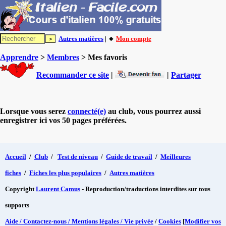
Autres matières
| 🔸
Mon compte
Apprendre
>
Membres
> Mes favoris
Recommander ce site
|
|
Partager
Lorsque vous serez
connecté(e)
au club, vous pourrez aussi
enregistrer ici vos 50 pages préférées.
Accueil
/
Club
/
Test de niveau
/
Guide de travail
/
Meilleures
fiches
/
Fiches les plus populaires
/
Autres matières
Copyright
Laurent Camus
- Reproduction/traductions interdites sur tous
supports
Aide / Contactez-nous / Mentions légales / Vie privée
/
Cookies
[
Modifier vos