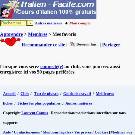
Autres matières
| 🔸
Mon compte
Apprendre
>
Membres
> Mes favoris
Recommander ce site
|
|
Partager
Lorsque vous serez
connecté(e)
au club, vous pourrez aussi
enregistrer ici vos 50 pages préférées.
Accueil
/
Club
/
Test de niveau
/
Guide de travail
/
Meilleures
fiches
/
Fiches les plus populaires
/
Autres matières
Copyright
Laurent Camus
- Reproduction/traductions interdites sur tous
supports
Aide / Contactez-nous / Mentions légales / Vie privée
/
Cookies
[
Modifier vos