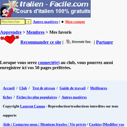
Autres matières
| 🔸
Mon compte
Apprendre
>
Membres
> Mes favoris
Recommander ce site
|
|
Partager
Lorsque vous serez
connecté(e)
au club, vous pourrez aussi
enregistrer ici vos 50 pages préférées.
Accueil
/
Club
/
Test de niveau
/
Guide de travail
/
Meilleures
fiches
/
Fiches les plus populaires
/
Autres matières
Copyright
Laurent Camus
- Reproduction/traductions interdites sur tous
supports
Aide / Contactez-nous / Mentions légales / Vie privée
/
Cookies
[
Modifier vos