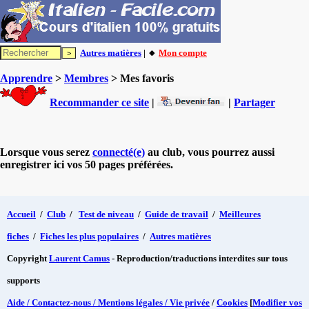
Autres matières
| 🔸
Mon compte
Apprendre
>
Membres
> Mes favoris
Recommander ce site
|
|
Partager
Lorsque vous serez
connecté(e)
au club, vous pourrez aussi
enregistrer ici vos 50 pages préférées.
Accueil
/
Club
/
Test de niveau
/
Guide de travail
/
Meilleures
fiches
/
Fiches les plus populaires
/
Autres matières
Copyright
Laurent Camus
- Reproduction/traductions interdites sur tous
supports
Aide / Contactez-nous / Mentions légales / Vie privée
/
Cookies
[
Modifier vos