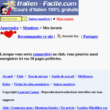
Autres matières
| 🔸
Mon compte
Apprendre
>
Membres
> Mes favoris
Recommander ce site
|
|
Partager
Lorsque vous serez
connecté(e)
au club, vous pourrez aussi
enregistrer ici vos 50 pages préférées.
Accueil
/
Club
/
Test de niveau
/
Guide de travail
/
Meilleures
fiches
/
Fiches les plus populaires
/
Autres matières
Copyright
Laurent Camus
- Reproduction/traductions interdites sur tous
supports
Aide / Contactez-nous / Mentions légales / Vie privée
/
Cookies
[
Modifier vos