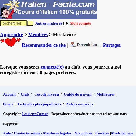
Autres matières
| 🔸
Mon compte
Apprendre
>
Membres
> Mes favoris
Recommander ce site
|
|
Partager
Lorsque vous serez
connecté(e)
au club, vous pourrez aussi
enregistrer ici vos 50 pages préférées.
Accueil
/
Club
/
Test de niveau
/
Guide de travail
/
Meilleures
fiches
/
Fiches les plus populaires
/
Autres matières
Copyright
Laurent Camus
- Reproduction/traductions interdites sur tous
supports
Aide / Contactez-nous / Mentions légales / Vie privée
/
Cookies
[
Modifier vos