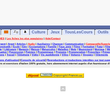
Culture
Jeux
TousLesCours
Outils
HES
|
Les fiches les plus populaires
|
Aide/Contact
rgent
|
Argot
|
Articles
|
Audio
|
Auxiliaires
|
Chanson
|
Communication
|
Comparatifs/Superla
nstratifs
|
Ecole
|
Etre
|
Exclamations
|
Famille
|
Faux amis
|
Films
|
Formation
|
Futur
|
Fêt
te
|
Littérature
|
Magasin
|
Maison
|
Majuscules
|
Maladies
|
Mots
|
Mouvement
|
Musique
|
Mé
uation
|
Possession
|
Poèmes
|
Pronominaux
|
Pronoms
|
Prononciation
|
Proverbes
|
Prépos
ions
|
Travail
|
Téléphone
|
Vidéo
|
Vie quotidienne
|
Villes
|
Voitures
|
Voyages
|
Vêtements
ons d'utilisation
] [
Conseils de sécurité
]
Reproductions et traductions interdites sur tout supp
rs et exercices d'italien 100% gratuits, hors abonnement internet auprès d'un fournisseur d