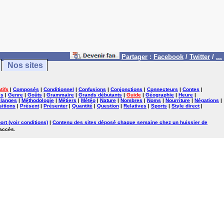
Partager
:
Facebook
/
Twitter
/
...
Nos sites
tifs
|
Composés
|
Conditionnel
|
Confusions
|
Conjonctions
|
Connecteurs
|
Contes
|
es
|
Genre
|
Goûts
|
Grammaire
|
Grands débutants
|
Guide
|
Géographie
|
Heure
|
langes
|
Méthodologie
|
Métiers
|
Météo
|
Nature
|
Nombres
|
Noms
|
Nourriture
|
Négations
|
itions
|
Présent
|
Présenter
|
Quantité
|
Question
|
Relatives
|
Sports
|
Style direct
|
ort (voir conditions)
|
Contenu des sites déposé chaque semaine chez un huissier de
'accès.