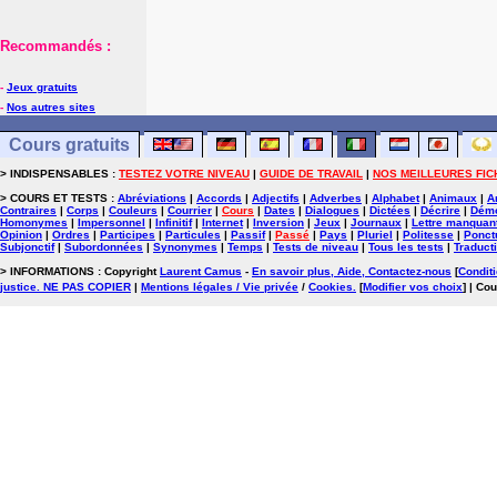
Recommandés :
-
Jeux gratuits
-
Nos autres sites
Cours gratuits
> INDISPENSABLES :
TESTEZ VOTRE NIVEAU
|
GUIDE DE TRAVAIL
|
NOS MEILLEURES FIC
> COURS ET TESTS :
Abréviations
|
Accords
|
Adjectifs
|
Adverbes
|
Alphabet
|
Animaux
|
A
Contraires
|
Corps
|
Couleurs
|
Courrier
|
Cours
|
Dates
|
Dialogues
|
Dictées
|
Décrire
|
Démo
Homonymes
|
Impersonnel
|
Infinitif
|
Internet
|
Inversion
|
Jeux
|
Journaux
|
Lettre manquan
Opinion
|
Ordres
|
Participes
|
Particules
|
Passif
|
Passé
|
Pays
|
Pluriel
|
Politesse
|
Ponct
Subjonctif
|
Subordonnées
|
Synonymes
|
Temps
|
Tests de niveau
|
Tous les tests
|
Traduct
> INFORMATIONS : Copyright
Laurent Camus
-
En savoir plus, Aide, Contactez-nous
[
Conditi
justice. NE PAS COPIER
|
Mentions légales / Vie privée
/
Cookies
.
[
Modifier vos choix
]
| Cou