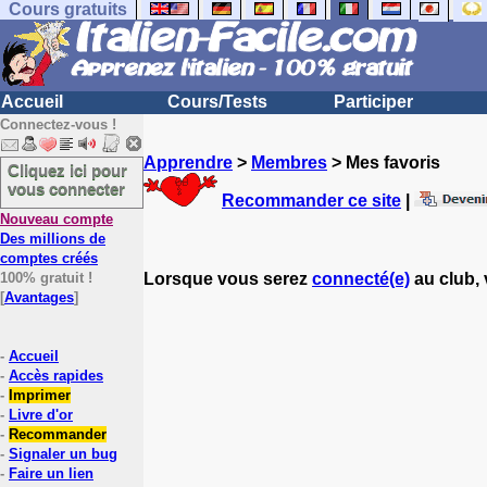
Cours gratuits
Accueil
Cours/Tests
Participer
Connectez-vous !
Apprendre
>
Membres
> Mes favoris
Cliquez ici pour
vous connecter
Recommander ce site
|
Nouveau compte
Des millions de
comptes créés
100% gratuit !
Lorsque vous serez
connecté(e)
au club, 
[
Avantages
]
-
Accueil
-
Accès rapides
-
Imprimer
-
Livre d'or
-
Recommander
-
Signaler un bug
-
Faire un lien