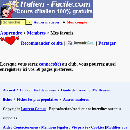
Autres matières
| 🔸
Mon compte
Apprendre
>
Membres
> Mes favoris
Recommander ce site
|
|
Partager
Lorsque vous serez
connecté(e)
au club, vous pourrez aussi
enregistrer ici vos 50 pages préférées.
Accueil
/
Club
/
Test de niveau
/
Guide de travail
/
Meilleures
fiches
/
Fiches les plus populaires
/
Autres matières
Copyright
Laurent Camus
- Reproduction/traductions interdites sur tous
supports
Aide / Contactez-nous / Mentions légales / Vie privée
/
Cookies
[
Modifier vos