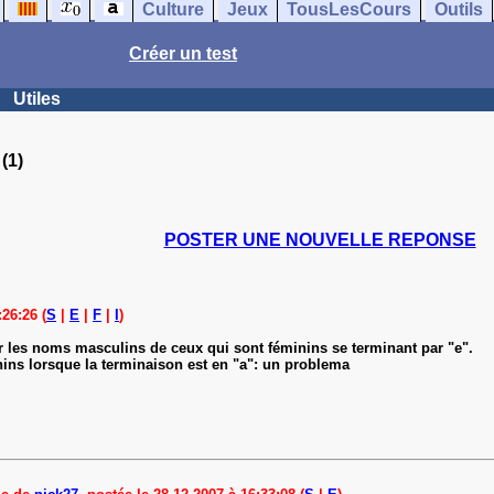
Culture
Jeux
TousLesCours
Outils
Créer un test
Utiles
(1)
POSTER UNE NOUVELLE REPONSE
26:26 (
S
|
E
|
F
|
I
)
 les noms masculins de ceux qui sont féminins se terminant par "e".
ns lorsque la terminaison est en "a": un problema