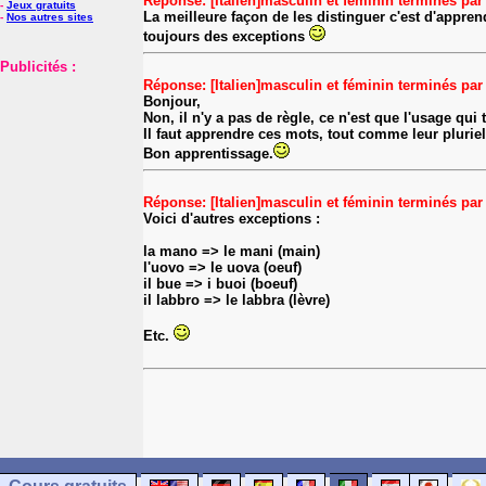
Réponse: [Italien]masculin et féminin terminés par
-
Jeux gratuits
La meilleure façon de les distinguer c'est d'appre
-
Nos autres sites
toujours des exceptions
Publicités :
Réponse: [Italien]masculin et féminin terminés par
Bonjour,
Non, il n'y a pas de règle, ce n'est que l'usage qu
Il faut apprendre ces mots, tout comme leur pluriel 
Bon apprentissage.
Réponse: [Italien]masculin et féminin terminés par
Voici d'autres exceptions :
la mano => le mani (main)
l'uovo => le uova (oeuf)
il bue => i buoi (boeuf)
il labbro => le labbra (lèvre)
Etc.