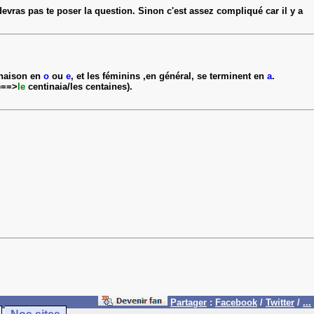
evras pas te poser la question. Sinon c'est assez compliqué car il y a
minaison en
o
ou
e
, et les féminins ,en général, se terminent en
a
.
e==>
le
centinaia/les centaines).
Partager
:
Facebook
/
Twitter
/
...