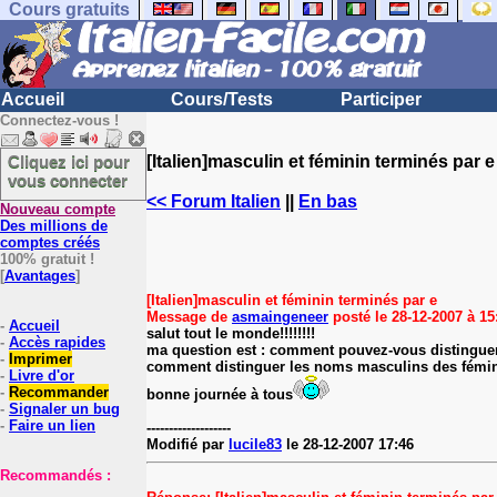
Cours gratuits
Accueil
Cours/Tests
Participer
Connectez-vous !
Cliquez ici pour
[Italien]masculin et féminin terminés par e 
vous connecter
<< Forum Italien
||
En bas
Nouveau compte
Des millions de
comptes créés
100% gratuit !
[
Avantages
]
[Italien]masculin et féminin terminés par e
Message de
asmaingeneer
posté le 28-12-2007 à 15:
-
Accueil
salut tout le monde!!!!!!!!
-
Accès rapides
ma question est : comment pouvez-vous distinguer
-
Imprimer
comment distinguer les noms masculins des fémini
-
Livre d'or
-
Recommander
bonne journée à tous
-
Signaler un bug
-
Faire un lien
-------------------
Modifié par
lucile83
le 28-12-2007 17:46
Recommandés :