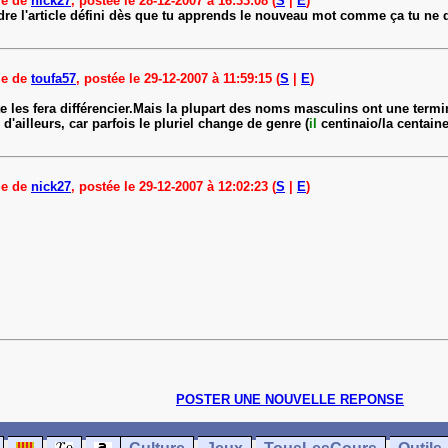
 e de
nick27
, postée le 28-12-2007 à 16:33:08 (
S
|
E
)
ndre l'article défini dès que tu apprends le nouveau mot comme ça tu ne d
 e de
toufa57
, postée le 29-12-2007 à 11:59:15 (
S
|
E
)
i te les fera différencier.Mais la plupart des noms masculins ont une ter
d'ailleurs, car parfois le pluriel change de genre (
il
centinaio/la centain
 e de
nick27
, postée le 29-12-2007 à 12:02:23 (
S
|
E
)
POSTER UNE NOUVELLE REPONSE