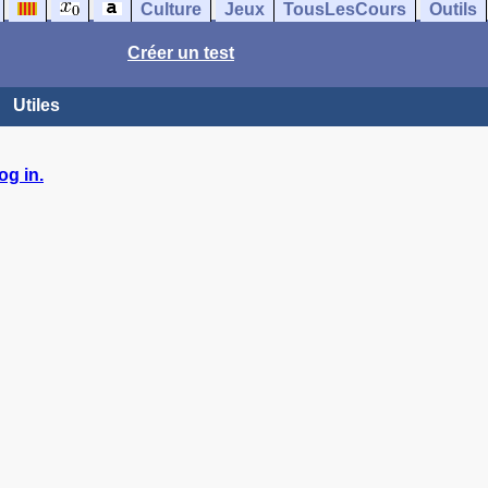
Culture
Jeux
TousLesCours
Outils
Créer un test
Utiles
og in.