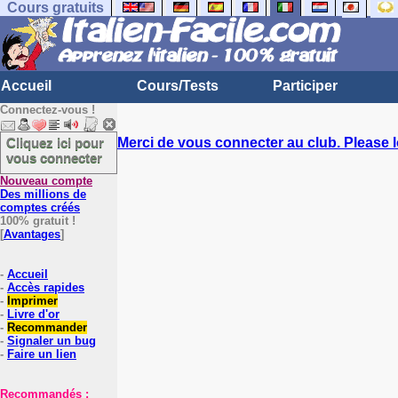
Cours gratuits
Accueil
Cours/Tests
Participer
Connectez-vous !
Cliquez ici pour
Merci de vous connecter au club. Please l
vous connecter
Nouveau compte
Des millions de
comptes créés
100% gratuit !
[
Avantages
]
-
Accueil
-
Accès rapides
-
Imprimer
-
Livre d'or
-
Recommander
-
Signaler un bug
-
Faire un lien
Recommandés :