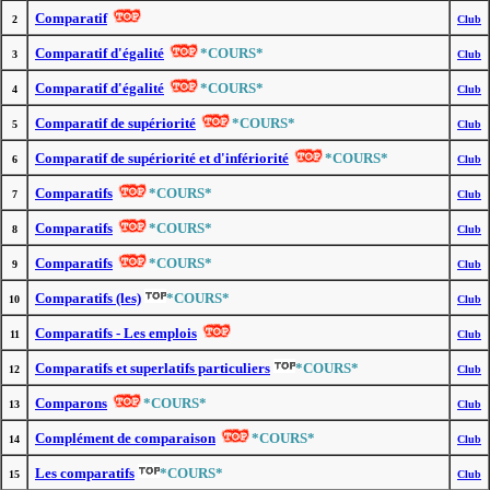
Comparatif
2
Club
Comparatif d'égalité
*COURS*
3
Club
Comparatif d'égalité
*COURS*
4
Club
Comparatif de supériorité
*COURS*
5
Club
Comparatif de supériorité et d'infériorité
*COURS*
6
Club
Comparatifs
*COURS*
7
Club
Comparatifs
*COURS*
8
Club
Comparatifs
*COURS*
9
Club
Comparatifs (les)
*COURS*
10
Club
Comparatifs - Les emplois
11
Club
Comparatifs et superlatifs particuliers
*COURS*
12
Club
Comparons
*COURS*
13
Club
Complément de comparaison
*COURS*
14
Club
Les comparatifs
*COURS*
15
Club