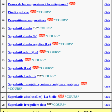
Passez de la comparaison à la métaphore !
16
Club
Più di - più che
*COURS*
17
Club
Propositions comparatives
*COURS*
18
Club
Superlatif absolu
*COURS*
19
Club
Superlatif absolu (le)
*COURS*
20
Club
Superlatif absolu régulier (Le)
*COURS*
21
Club
Superlatif relatif (Le)
*COURS*
22
Club
Superlatifs
*COURS*
23
Club
Superlatifs (Les)
*COURS*
24
Club
Superlatifs / relatifs
*COURS*
25
Club
Superlatifs : maggiore, minore; migliore, peggiore
26
Club
*COURS*
Superlatifs absolus (Les)- La Sicile
*COURS*
27
Club
Superlatifs irréguliers (les)
*COURS*
28
Club