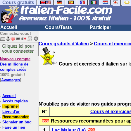
Cours gratuits
Accueil
Cours/Tests
Participer
Connectez-vous !
Cours gratuits d'italien
>
Cours et exercice
Cliquez ici pour
vous connecter
Nouveau compte
Cours et exercices d'italien sur 
Des millions de
comptes créés
100% gratuit !
[
Avantages
]
-
Accueil
-
Accès rapides
N'oubliez pas de visiter nos guides progr
-
Imprimer
N°
Cours et exercices 
-
Livre d'or
-
Recommander
Ressources recommandées pour appre
-
Signaler un bug
-
Faire un lien
1
Lac Majeur (Le)