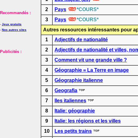
2
Pays
*COURS*
Recommandés :
3
Pays
*COURS*
-
Jeux gratuits
Autres ressources intéressantes pour app
-
Nos autres sites
1
Adjectifs de nationalité
2
Adjectifs de nationalité et villes, n
Publicités :
3
Comment vit une grande ville ?
4
Géographie = La Terre en image
5
Géographie italienne
6
Geografia
7
Iles italiennes
8
Italie: géographie
9
Italie: les régions et les villes
10
Les petits trains