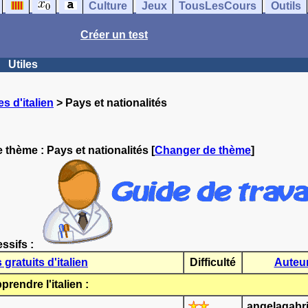
Culture
Jeux
TousLesCours
Outils
Créer un test
Utiles
s d'italien
> Pays et nationalités
le thème :
Pays et nationalités
[
Changer de thème
]
essifs :
gratuits d'italien
Difficulté
Auteu
ndre l'italien :
angelagabri