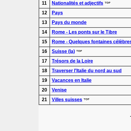
11
Nationalités et adjectifs
12
Pays
13
Pays du monde
14
Rome - Les ponts sur le Tibre
15
Rome - Quelques fontaines célèbre
16
Suisse (la)
17
Trésors de la Loire
18
Traverser l'Italie du nord au sud
19
Vacances en Italie
20
Venise
21
Villes suisses