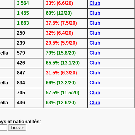
3 564
33% (6.6/20)
Club
1 455
60% (12/20)
Club
1 863
37.5% (7.5/20)
Club
250
32% (6.4/20)
Club
239
29.5% (5.9/20)
Club
ella
579
79% (15.8/20)
Club
426
65.5% (13.1/20)
Club
847
31.5% (6.3/20)
Club
ella
834
66% (13.2/20)
Club
705
57.5% (11.5/20)
Club
ella
436
63% (12.6/20)
Club
ys et nationalités: