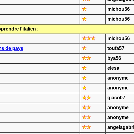
michou56
michou56
rendre l'italien :
michou56
oms de pays
toufa57
bya56
elesa
anonyme
anonyme
giaco07
anonyme
anonyme
angelagabri