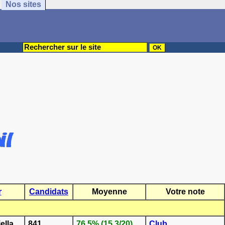
Nos sites
r
Candidats
Moyenne
Votre note
ella
841
76.5% (15.3/20)
Club