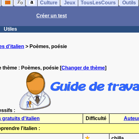
Culture
Jeux
TousLesCours
Outils
Créer un test
Utiles
s d'italien
> Poèmes, poésie
le thème :
Poèmes, poésie
[
Changer de thème
]
essifs :
gratuits d'italien
Difficulté
Auteu
rendre l'italien :
chilla