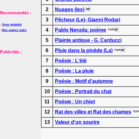
2
Nuages (les)
Recommandés :
3
Pêcheur (Le)- Gianni Rodari
-
Jeux gratuits
4
Pablo Neruda: poème
-
Nos autres sites
5
Plainte antique - G. Carducci
6
Pluie dans la pinède (La)
Publicités :
7
Poésie : L'été
8
Poésie : La pluie
9
Poésie : Motif d'automne
10
Poésie : Portrait du chat
11
Poésie : Un chiot
12
Rat des villes et Rat des champs
13
Valeur d'un sourire