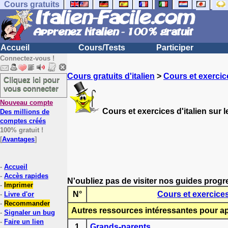
Cours gratuits
Accueil
Cours/Tests
Participer
Connectez-vous !
Cours gratuits d'italien
>
Cours et exercice
Cliquez ici pour
vous connecter
Nouveau compte
Cours et exercices d'italien sur 
Des millions de
comptes créés
100% gratuit !
[
Avantages
]
-
Accueil
-
Accès rapides
N'oubliez pas de visiter nos guides progr
-
Imprimer
N°
Cours et exercices 
-
Livre d'or
-
Recommander
Autres ressources intéressantes pour app
-
Signaler un bug
-
Faire un lien
1
Grands-parents