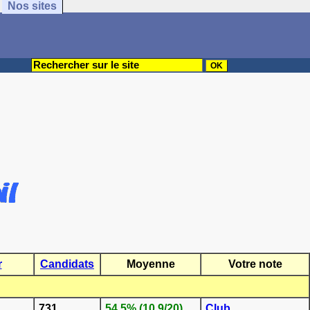
Nos sites
r
Candidats
Moyenne
Votre note
731
54.5% (10.9/20)
Club