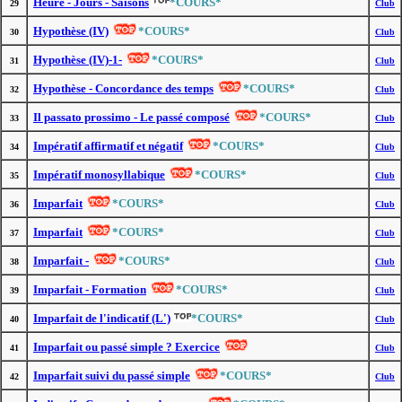
Heure - Jours - Saisons
*COURS*
29
Club
Hypothèse (IV)
*COURS*
30
Club
Hypothèse (IV)-1-
*COURS*
31
Club
Hypothèse - Concordance des temps
*COURS*
32
Club
Il passato prossimo - Le passé composé
*COURS*
33
Club
Impératif affirmatif et négatif
*COURS*
34
Club
Impératif monosyllabique
*COURS*
35
Club
Imparfait
*COURS*
36
Club
Imparfait
*COURS*
37
Club
Imparfait -
*COURS*
38
Club
Imparfait - Formation
*COURS*
39
Club
Imparfait de l'indicatif (L')
*COURS*
40
Club
Imparfait ou passé simple ? Exercice
41
Club
Imparfait suivi du passé simple
*COURS*
42
Club