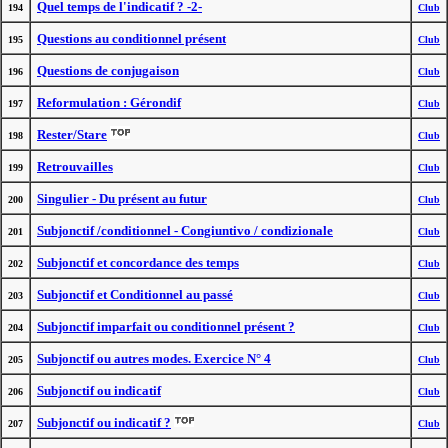
Quel temps de l'indicatif ? -2-
194
Club
Questions au conditionnel présent
195
Club
Questions de conjugaison
196
Club
Reformulation : Gérondif
197
Club
Rester/Stare
198
Club
Retrouvailles
199
Club
Singulier - Du présent au futur
200
Club
Subjonctif /conditionnel - Congiuntivo / condizionale
201
Club
Subjonctif et concordance des temps
202
Club
Subjonctif et Conditionnel au passé
203
Club
Subjonctif imparfait ou conditionnel présent ?
204
Club
Subjonctif ou autres modes. Exercice N° 4
205
Club
Subjonctif ou indicatif
206
Club
Subjonctif ou indicatif ?
207
Club