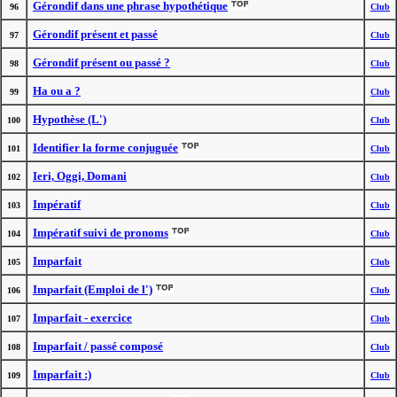
Gérondif dans une phrase hypothétique
96
Club
Gérondif présent et passé
97
Club
Gérondif présent ou passé ?
98
Club
Ha ou a ?
99
Club
Hypothèse (L')
100
Club
Identifier la forme conjuguée
101
Club
Ieri, Oggi, Domani
102
Club
Impératif
103
Club
Impératif suivi de pronoms
104
Club
Imparfait
105
Club
Imparfait (Emploi de l')
106
Club
Imparfait - exercice
107
Club
Imparfait / passé composé
108
Club
Imparfait :)
109
Club