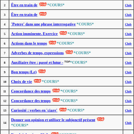
Être en train de
*COURS*
2
Club
Être en train de
3
Club
'Potere' dans une phrase interrogative
*COURS*
4
Club
Action imminente. Exercice
*COURS*
5
Club
Actions dans le temps
*COURS*
6
Club
Adverbes de temps, expressions
*COURS*
7
Club
Auxiliaire être : passé et futur -
*COURS*
8
Club
Bon temps (Le)
9
Club
Choix de vie
*COURS*
10
Club
Concordance des temps
*COURS*
11
Club
Concordance des temps
*COURS*
12
Club
Curiosité : verbes en 'ciare'
*COURS*
13
Club
Donner son opinion et utiliser le subjonctif présent
14
Club
*COURS*