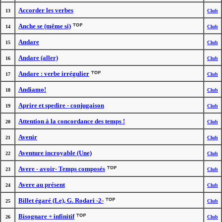
Accorder les verbes
13
Club
Anche se (même si)
14
Club
Andare
15
Club
Andare (aller)
16
Club
Andare : verbe irrégulier
17
Club
Andiamo!
18
Club
Aprire et spedire - conjugaison
19
Club
Attention à la concordance des temps !
20
Club
Avenir
21
Club
Aventure incroyable (Une)
22
Club
Avere - avoir- Temps composés
23
Club
Avere au présent
24
Club
Billet égaré (Le), G. Rodari -2-
25
Club
Bisognare + infinitif
26
Club