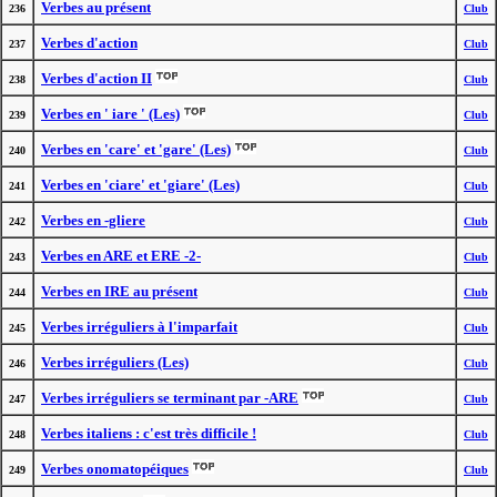
Verbes au présent
236
Club
Verbes d'action
237
Club
Verbes d'action II
238
Club
Verbes en ' iare ' (Les)
239
Club
Verbes en 'care' et 'gare' (Les)
240
Club
Verbes en 'ciare' et 'giare' (Les)
241
Club
Verbes en -gliere
242
Club
Verbes en ARE et ERE -2-
243
Club
Verbes en IRE au présent
244
Club
Verbes irréguliers à l'imparfait
245
Club
Verbes irréguliers (Les)
246
Club
Verbes irréguliers se terminant par -ARE
247
Club
Verbes italiens : c'est très difficile !
248
Club
Verbes onomatopéiques
249
Club