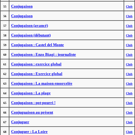
Conjugaison
55
Club
Conjugaison
56
Club
Conjugaison (avancé)
57
Club
Conjugaison (débutant)
58
Club
Conjugaison : Castel del Monte
59
Club
Conjugaison : Enzo Biagi : journaliste
60
Club
Conjugaison : exercice global
61
Club
Conjugaison : Exercice global
62
Club
Conjugaison : La maison ensorcelée
63
Club
Conjugaison : La plage
64
Club
Conjugaison : pot-pourri !
65
Club
Conjuguaison au présent
66
Club
Conjuguer
67
Club
Conjuguer : La Loire
68
Club