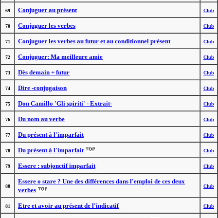
Conjuguer au présent
69
Club
Conjuguer les verbes
70
Club
Conjuguer les verbes au futur et au conditionnel présent
71
Club
Conjuguer: Ma meilleure amie
72
Club
Dès demain + futur
73
Club
Dire -conjugaison
74
Club
Don Camillo 'Gli spiriti' - Extrait-
75
Club
Du nom au verbe
76
Club
Du présent à l'imparfait
77
Club
Du présent à l'imparfait
78
Club
Essere : subjonctif imparfait
79
Club
Essere o stare ? Une des différences dans l'emploi de ces deux
80
Club
verbes
Etre et avoir au présent de l'indicatif
81
Club