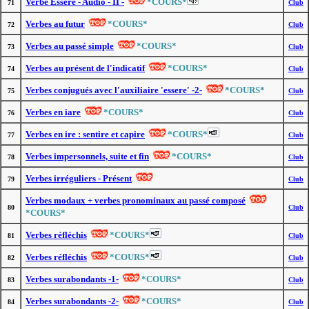
Verbe Essere - Audio - II -
*COURS*
71
Club
Verbes au futur
*COURS*
72
Club
Verbes au passé simple
*COURS*
73
Club
Verbes au présent de l'indicatif
*COURS*
74
Club
Verbes conjugués avec l'auxiliaire 'essere' -2-
*COURS*
75
Club
Verbes en iare
*COURS*
76
Club
Verbes en ire : sentire et capire
*COURS*
77
Club
Verbes impersonnels, suite et fin
*COURS*
78
Club
Verbes irréguliers - Présent
79
Club
Verbes modaux + verbes pronominaux au passé composé
80
Club
*COURS*
Verbes réfléchis
*COURS*
81
Club
Verbes réfléchis
*COURS*
82
Club
Verbes surabondants -1-
*COURS*
83
Club
Verbes surabondants -2-
*COURS*
84
Club