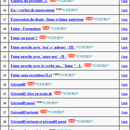
Emploi du gérondif -2-
*COURS*
15
Club
En + verbes de mouvement
*COURS*
16
Club
Expression du doute : futur et futur antérieur
*COURS*
17
Club
Futur - Formation
*COURS*
18
Club
Futur ou passé ?
*COURS*
19
Club
Futur proche avec 'ora' e 'adesso' - III -
*COURS*
20
Club
Futur proche avec 'stare per' - II -
*COURS*
21
Club
Futur proche avec le verbe au... "futur " - I -
*COURS*
22
Club
Futur sans exception (Le)
*COURS*
23
Club
Gérondif
*COURS*
24
Club
Gérondif -être en train de
*COURS*
25
Club
Gérondif passé
*COURS*
26
Club
Gérondif présent
*COURS*
27
Club
Gérondif présent et gérondif passé
*COURS*
28
Club