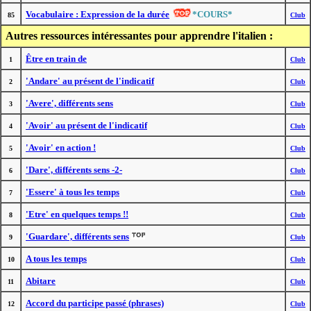
Vocabulaire : Expression de la durée
*COURS*
85
Club
Autres ressources intéressantes pour apprendre l'italien :
Être en train de
1
Club
'Andare' au présent de l'indicatif
2
Club
'Avere', différents sens
3
Club
'Avoir' au présent de l'indicatif
4
Club
'Avoir' en action !
5
Club
'Dare', différents sens -2-
6
Club
'Essere' à tous les temps
7
Club
'Etre' en quelques temps !!
8
Club
'Guardare', différents sens
9
Club
A tous les temps
10
Club
Abitare
11
Club
Accord du participe passé (phrases)
12
Club