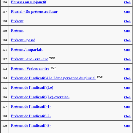
Phrases au subjonctif
166
Club
Pluriel - Du présent au futur
167
Club
Présent
168
Club
Présent
169
Club
Présent - passé
170
Club
Présent / imparfait
171
Club
Présent : are - ere - ire
172
Club
Présent : Verbes en -ire
173
Club
Présent de l'indicatif à la 2ème personne du pluriel
174
Club
Présent de l'indicatif (Le)
175
Club
Présent de l'indicatif (Le)-exercice-
176
Club
Présent de l'indicatif -1-
177
Club
Présent de l'indicatif -2-
178
Club
Présent de l'indicatif -3-
179
Club