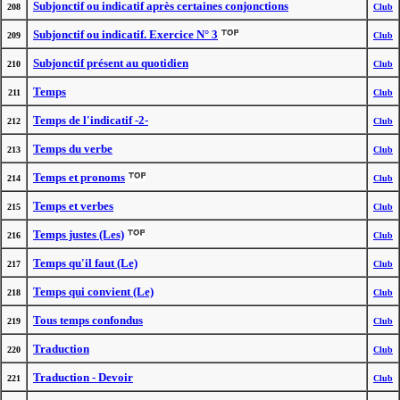
Subjonctif ou indicatif après certaines conjonctions
208
Club
Subjonctif ou indicatif. Exercice N° 3
209
Club
Subjonctif présent au quotidien
210
Club
Temps
211
Club
Temps de l'indicatif -2-
212
Club
Temps du verbe
213
Club
Temps et pronoms
214
Club
Temps et verbes
215
Club
Temps justes (Les)
216
Club
Temps qu'il faut (Le)
217
Club
Temps qui convient (Le)
218
Club
Tous temps confondus
219
Club
Traduction
220
Club
Traduction - Devoir
221
Club