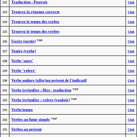
Traduction - Pouvoir
222
Club
Trouvez la réponse correcte
223
Club
Trouvez le temps des verbes
224
Club
Trouvez le temps des verbes
225
Club
Uscire (sortir)
226
Club
Venire (verbe)
227
Club
Verbe 'stare'
228
Club
Verbe 'volere'
229
Club
Verbe andare (aller)au présent de l'indicatif
230
Club
Verbe irrégulier : Dire - traduction
231
Club
Verbe irrégulier : volere (vouloir)
232
Club
Verbe/temps
233
Club
Verbes au futur simple
234
Club
Verbes au présent
235
Club