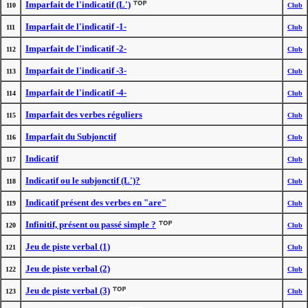
Imparfait de l'indicatif (L')
110
Club
Imparfait de l'indicatif -1-
111
Club
Imparfait de l'indicatif -2-
112
Club
Imparfait de l'indicatif -3-
113
Club
Imparfait de l'indicatif -4-
114
Club
Imparfait des verbes réguliers
115
Club
Imparfait du Subjonctif
116
Club
Indicatif
117
Club
Indicatif ou le subjonctif (L')?
118
Club
Indicatif présent des verbes en "are"
119
Club
Infinitif, présent ou passé simple ?
120
Club
Jeu de piste verbal (1)
121
Club
Jeu de piste verbal (2)
122
Club
Jeu de piste verbal (3)
123
Club