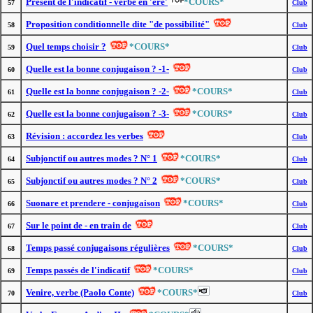
Présent de l'indicatif - verbe en 'ere'
*COURS*
57
Club
Proposition conditionnelle dite "de possibilité"
58
Club
Quel temps choisir ?
*COURS*
59
Club
Quelle est la bonne conjugaison ? -1-
60
Club
Quelle est la bonne conjugaison ? -2-
*COURS*
61
Club
Quelle est la bonne conjugaison ? -3-
*COURS*
62
Club
Révision : accordez les verbes
63
Club
Subjonctif ou autres modes ? N° 1
*COURS*
64
Club
Subjonctif ou autres modes ? N° 2
*COURS*
65
Club
Suonare et prendere - conjugaison
*COURS*
66
Club
Sur le point de - en train de
67
Club
Temps passé conjugaisons régulières
*COURS*
68
Club
Temps passés de l'indicatif
*COURS*
69
Club
Venire, verbe (Paolo Conte)
*COURS*
70
Club