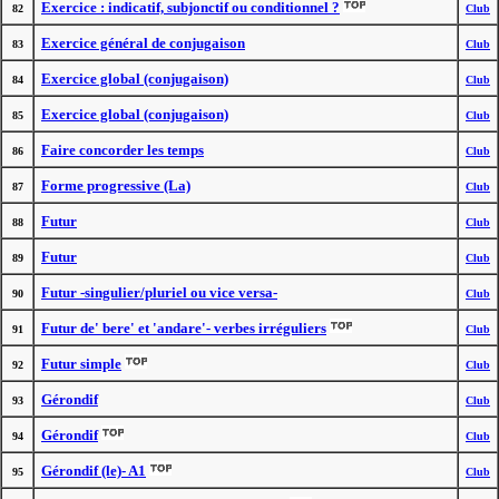
Exercice : indicatif, subjonctif ou conditionnel ?
82
Club
Exercice général de conjugaison
83
Club
Exercice global (conjugaison)
84
Club
Exercice global (conjugaison)
85
Club
Faire concorder les temps
86
Club
Forme progressive (La)
87
Club
Futur
88
Club
Futur
89
Club
Futur -singulier/pluriel ou vice versa-
90
Club
Futur de' bere' et 'andare'- verbes irréguliers
91
Club
Futur simple
92
Club
Gérondif
93
Club
Gérondif
94
Club
Gérondif (le)- A1
95
Club