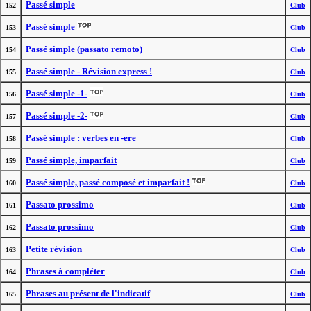
Passé simple
152
Club
Passé simple
153
Club
Passé simple (passato remoto)
154
Club
Passé simple - Révision express !
155
Club
Passé simple -1-
156
Club
Passé simple -2-
157
Club
Passé simple : verbes en -ere
158
Club
Passé simple, imparfait
159
Club
Passé simple, passé composé et imparfait !
160
Club
Passato prossimo
161
Club
Passato prossimo
162
Club
Petite révision
163
Club
Phrases à compléter
164
Club
Phrases au présent de l'indicatif
165
Club