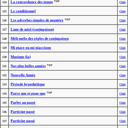
La concordance des temps
124
Club
Le conditionnel
125
Club
Les adverbes simples de manière
126
Club
Lune de miel (conjugaison)
127
Club
Méli-mélo des règles de conjugaison
128
Club
Mi piace ou mi piacciono
129
Club
Musique (la)
130
Club
Nos plus belles années
131
Club
Nouvelle Année
132
Club
Période hypothétique
133
Club
Parce que et pour que
134
Club
Parler au passé
135
Club
Participe passé
136
Club
Participe passé
137
Club