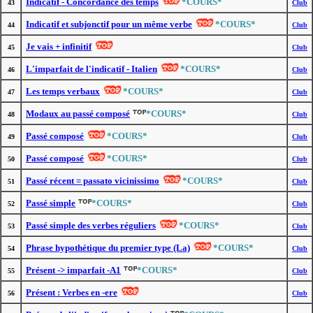
Indicatif - Concordance des temps
*COURS*
43
Club
Indicatif et subjonctif pour un même verbe
*COURS*
44
Club
Je vais + infinitif
45
Club
L'imparfait de l'indicatif - Italien
*COURS*
46
Club
Les temps verbaux
*COURS*
47
Club
Modaux au passé composé
*COURS*
48
Club
Passé composé
*COURS*
49
Club
Passé composé
*COURS*
50
Club
Passé récent = passato vicinissimo
*COURS*
51
Club
Passé simple
*COURS*
52
Club
Passé simple des verbes réguliers
*COURS*
53
Club
Phrase hypothétique du premier type (La)
*COURS*
54
Club
Présent -> imparfait -A1
*COURS*
55
Club
Présent : Verbes en -ere
56
Club