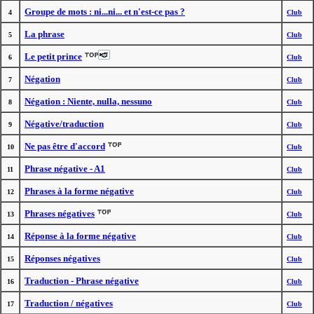
Groupe de mots : ni...ni... et n'est-ce pas ?
4
Club
La phrase
5
Club
Le petit prince
6
Club
Négation
7
Club
Négation : Niente, nulla, nessuno
8
Club
Négative/traduction
9
Club
Ne pas être d'accord
10
Club
Phrase négative - A1
11
Club
Phrases à la forme négative
12
Club
Phrases négatives
13
Club
Réponse à la forme négative
14
Club
Réponses négatives
15
Club
Traduction - Phrase négative
16
Club
Traduction / négatives
17
Club