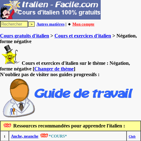
Autres matières
| 🔸
Mon compte
Cours gratuits d'italien
>
Cours et exercices d'italien
> Négation,
forme négative
Cours et exercices d'italien sur le thème :
Négation,
forme négative
[
Changer de thème
]
N'oubliez pas de visiter nos guides progressifs :
Ressources recommandées pour apprendre l'italien :
Anche, neanche
*COURS*
1
Club