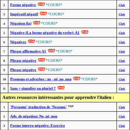
Forme négative
*COURS*
2
Club
Impératif négatif
*COURS*
3
Club
Négation (la)
*COURS*
4
Club
Négative (La forme négative du verbe)- A1
5
Club
Négatives
*COURS*
6
Club
Phrase affirmative A1
*COURS*
7
Club
Phrase négative
*COURS*
8
Club
Phrase négative
*COURS*
9
Club
Pronoms et adverbes : ne - né, no, non
*COURS*
10
Club
Sans + singulier ou pluriel ?
11
Club
Autres ressources intéressantes pour apprendre l'italien :
'Personne' traduction de 'Nessuno'
1
Club
Adv. de négation: No, né, non
2
Club
Forme interro-négative. Exercice
3
Club