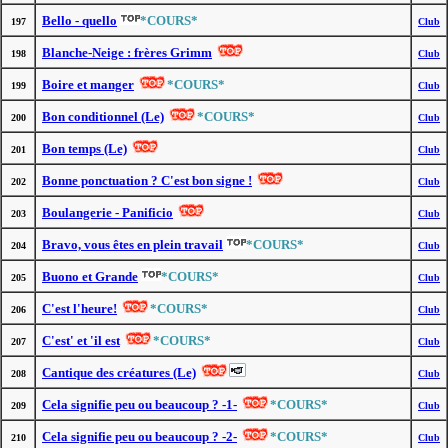
Bello - quello
*COURS*
197
Club
Blanche-Neige : frères Grimm
198
Club
Boire et manger
*COURS*
199
Club
Bon conditionnel (Le)
*COURS*
200
Club
Bon temps (Le)
201
Club
Bonne ponctuation ? C'est bon signe !
202
Club
Boulangerie - Panificio
203
Club
Bravo, vous êtes en plein travail
*COURS*
204
Club
Buono et Grande
*COURS*
205
Club
C'est l'heure!
*COURS*
206
Club
C'est' et 'il est
*COURS*
207
Club
Cantique des créatures (Le)
208
Club
Cela signifie peu ou beaucoup ? -1-
*COURS*
209
Club
Cela signifie peu ou beaucoup ? -2-
*COURS*
210
Club