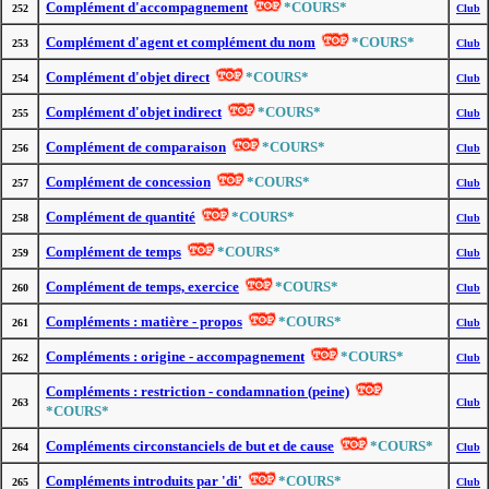
Complément d'accompagnement
*COURS*
252
Club
Complément d'agent et complément du nom
*COURS*
253
Club
Complément d'objet direct
*COURS*
254
Club
Complément d'objet indirect
*COURS*
255
Club
Complément de comparaison
*COURS*
256
Club
Complément de concession
*COURS*
257
Club
Complément de quantité
*COURS*
258
Club
Complément de temps
*COURS*
259
Club
Complément de temps, exercice
*COURS*
260
Club
Compléments : matière - propos
*COURS*
261
Club
Compléments : origine - accompagnement
*COURS*
262
Club
Compléments : restriction - condamnation (peine)
263
Club
*COURS*
Compléments circonstanciels de but et de cause
*COURS*
264
Club
Compléments introduits par 'di'
*COURS*
265
Club