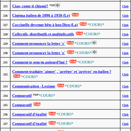
Ciao, come ti chiami?
225
Club
Cinéma italien de 1896 à 1950 (Le)
226
Club
Coccinelle devenue bête à bon Dieu (La)
*COURS*
227
Club
Collectifs, distributifs et multiplicatifs
*COURS*
228
Club
Comment prononcer la lettre 's'
*COURS*
229
Club
Comment prononcer la lettre 'z'
*COURS*
230
Club
Comment te sens-tu aujourd'hui ?
*COURS*
231
Club
Comment traduire 'aimer' , 'arrêter' et 'arriver' en italien ?
232
Club
*COURS*
Communication - Lexique
*COURS*
233
Club
Comparatif
*COURS*
234
Club
Comparatif
235
Club
Comparatif d'égalité
*COURS*
236
Club
Comparatif d'égalité
*COURS*
237
Club