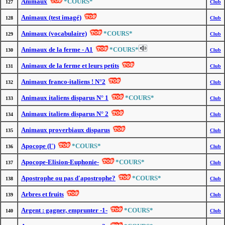
Animaux
*COURS*
127
Club
Animaux (test imagé)
128
Club
Animaux (vocabulaire)
*COURS*
129
Club
Animaux de la ferme - A1
*COURS*
130
Club
Animaux de la ferme et leurs petits
131
Club
Animaux franco-italiens ! N°2
132
Club
Animaux italiens disparus N° 1
*COURS*
133
Club
Animaux italiens disparus N° 2
134
Club
Animaux proverbiaux disparus
135
Club
Apocope (l')
*COURS*
136
Club
Apocope-Elision-Euphonie-
*COURS*
137
Club
Apostrophe ou pas d'apostrophe?
*COURS*
138
Club
Arbres et fruits
139
Club
Argent : gagner, emprunter -1-
*COURS*
140
Club