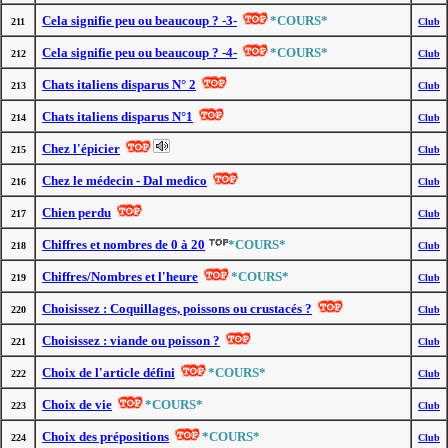
Cela signifie peu ou beaucoup ? -3-
*COURS*
211
Club
Cela signifie peu ou beaucoup ? -4-
*COURS*
212
Club
Chats italiens disparus N° 2
213
Club
Chats italiens disparus N°1
214
Club
Chez l'épicier
215
Club
Chez le médecin - Dal medico
216
Club
Chien perdu
217
Club
Chiffres et nombres de 0 à 20
*COURS*
218
Club
Chiffres/Nombres et l'heure
*COURS*
219
Club
Choisissez : Coquillages, poissons ou crustacés ?
220
Club
Choisissez : viande ou poisson ?
221
Club
Choix de l'article défini
*COURS*
222
Club
Choix de vie
*COURS*
223
Club
Choix des prépositions
*COURS*
224
Club