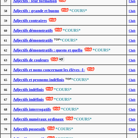
Adjectifs - leur formation
57
Club
Adjectifs : grande et buono
*COURS*
58
Club
Adjectifs contraires
59
Club
Adjectifs démonstratifs
*COURS*
60
Club
Adjectifs démonstratifs
*COURS*
61
Club
Adjectifs démonstratifs : questo et quello
*COURS*
62
Club
Adjectifs de couleurs
63
Club
Adjectifs et noms concernant les élèves -1-
64
Club
Adjectifs et pronoms indéfinis
*COURS*
65
Club
Adjectifs indéfinis
*COURS*
66
Club
Adjectifs indéfinis
*COURS*
67
Club
Adjectifs interrogatifs
*COURS*
68
Club
Adjectifs numéraux ordinaux
*COURS*
69
Club
Adjectifs possessifs
*COURS*
70
Club