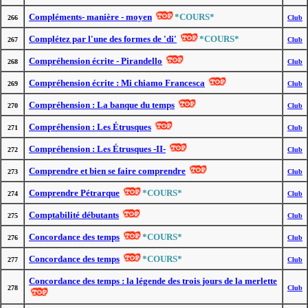
Compléments- manière - moyen
*COURS*
266
Club
Complétez par l'une des formes de 'di'
*COURS*
267
Club
Compréhension écrite - Pirandello
268
Club
Compréhension écrite : Mi chiamo Francesca
269
Club
Compréhension : La banque du temps
270
Club
Compréhension : Les Étrusques
271
Club
Compréhension : Les Étrusques -II-
272
Club
Comprendre et bien se faire comprendre
273
Club
Comprendre Pétrarque
*COURS*
274
Club
Comptabilité débutants
275
Club
Concordance des temps
*COURS*
276
Club
Concordance des temps
*COURS*
277
Club
Concordance des temps : la légende des trois jours de la merlette
278
Club