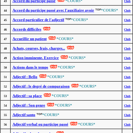
Accord du participe passé
*COURS*
43
Club
Accord du participe passé avec l'auxiliaire avoir
*COURS*
44
Club
Accord particulier de l'adjectif
*COURS*
45
Club
Accords difficiles
46
Club
Accueillir un patient
*COURS*
47
Club
Achats, courses, frais, charges...
48
Club
Action imminente. Exercice
*COURS*
49
Club
Actions dans le temps
*COURS*
50
Club
Adjectif : Bello
*COURS*
51
Club
Adjectif : le degré de comparaison
*COURS*
52
Club
Adjectif : sa place
*COURS*
53
Club
Adjectif : Son genre
*COURS*
54
Club
Adjectif santo
*COURS*
55
Club
Adjectif verbal ou participe passé
*COURS*
56
Club