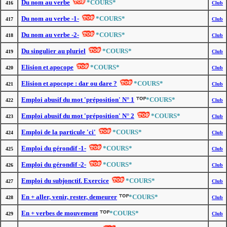
Du nom au verbe
*COURS*
416
Club
Du nom au verbe -1-
*COURS*
417
Club
Du nom au verbe -2-
*COURS*
418
Club
Du singulier au pluriel
*COURS*
419
Club
Elision et apocope
*COURS*
420
Club
Elision et apocope : dar ou dare ?
*COURS*
421
Club
Emploi abusif du mot 'préposition' N° 1
*COURS*
422
Club
Emploi abusif du mot 'préposition' N° 2
*COURS*
423
Club
Emploi de la particule 'ci'
*COURS*
424
Club
Emploi du gérondif -1-
*COURS*
425
Club
Emploi du gérondif -2-
*COURS*
426
Club
Emploi du subjonctif. Exercice
*COURS*
427
Club
En + aller, venir, rester, demeurer
*COURS*
428
Club
En + verbes de mouvement
*COURS*
429
Club