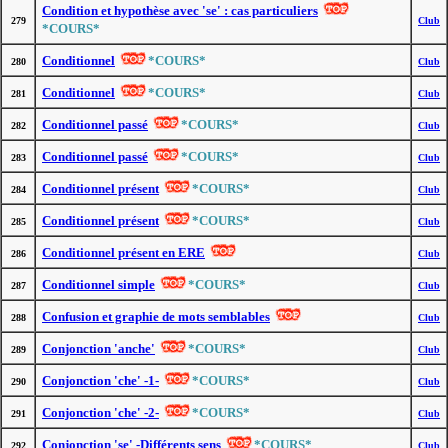
Condition et hypothèse avec 'se' : cas particuliers
279
Club
*COURS*
Conditionnel
*COURS*
280
Club
Conditionnel
*COURS*
281
Club
Conditionnel passé
*COURS*
282
Club
Conditionnel passé
*COURS*
283
Club
Conditionnel présent
*COURS*
284
Club
Conditionnel présent
*COURS*
285
Club
Conditionnel présent en ERE
286
Club
Conditionnel simple
*COURS*
287
Club
Confusion et graphie de mots semblables
288
Club
Conjonction 'anche'
*COURS*
289
Club
Conjonction 'che' -1-
*COURS*
290
Club
Conjonction 'che' -2-
*COURS*
291
Club
Conjonction 'se' -Différents sens
*COURS*
292
Club