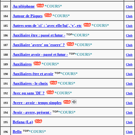
Au téléphone
*COURS*
183
Club
Autour de Pâques
*COURS*
184
Club
Autres sens de 'ci' : 'avec elle/lui', 'y', etc
*COURS*
185
Club
Auxiliaire être : passé et futur -
*COURS*
186
Club
Auxiliaire 'avere' ou 'essere' ?
*COURS*
187
Club
Auxiliaire avoir - passé et futur -
*COURS*
188
Club
Auxiliaires
*COURS*
189
Club
Auxiliaires être et avoir
*COURS*
190
Club
Auxiliaires - le choix
*COURS*
191
Club
Avec ou sans 'DI' ?
*COURS*
192
Club
Avere - avoir - temps simples
193
Club
Avoir - avere, présent -
*COURS*
194
Club
Befana (La)
195
Club
Bello
*COURS*
196
Club