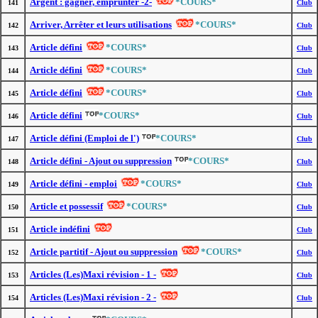
Argent : gagner, emprunter -2-
*COURS*
141
Club
Arriver, Arrêter et leurs utilisations
*COURS*
142
Club
Article défini
*COURS*
143
Club
Article défini
*COURS*
144
Club
Article défini
*COURS*
145
Club
Article défini
*COURS*
146
Club
Article défini (Emploi de l')
*COURS*
147
Club
Article défini - Ajout ou suppression
*COURS*
148
Club
Article défini - emploi
*COURS*
149
Club
Article et possessif
*COURS*
150
Club
Article indéfini
151
Club
Article partitif - Ajout ou suppression
*COURS*
152
Club
Articles (Les)Maxi révision - 1 -
153
Club
Articles (Les)Maxi révision - 2 -
154
Club