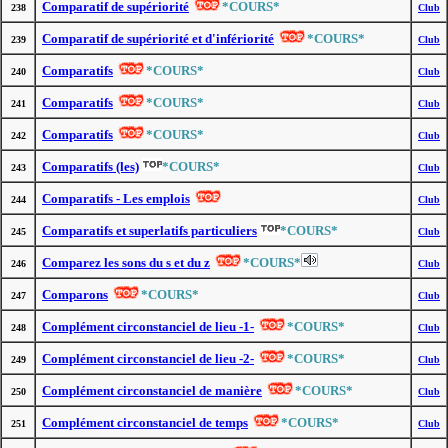
Comparatif de supériorité
*COURS*
238
Club
Comparatif de supériorité et d'infériorité
*COURS*
239
Club
Comparatifs
*COURS*
240
Club
Comparatifs
*COURS*
241
Club
Comparatifs
*COURS*
242
Club
Comparatifs (les)
*COURS*
243
Club
Comparatifs - Les emplois
244
Club
Comparatifs et superlatifs particuliers
*COURS*
245
Club
Comparez les sons du s et du z
*COURS*
246
Club
Comparons
*COURS*
247
Club
Complément circonstanciel de lieu -1-
*COURS*
248
Club
Complément circonstanciel de lieu -2-
*COURS*
249
Club
Complément circonstanciel de manière
*COURS*
250
Club
Complément circonstanciel de temps
*COURS*
251
Club