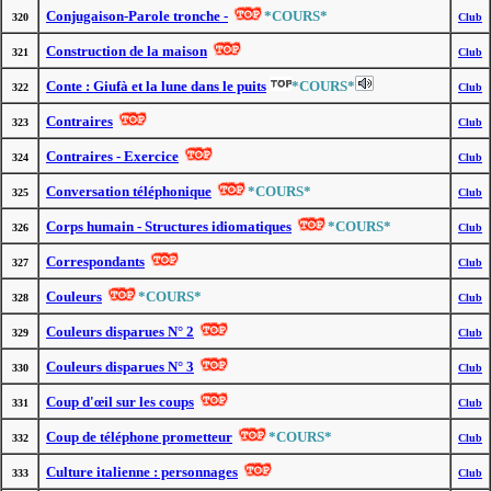
Conjugaison-Parole tronche -
*COURS*
320
Club
Construction de la maison
321
Club
Conte : Giufà et la lune dans le puits
*COURS*
322
Club
Contraires
323
Club
Contraires - Exercice
324
Club
Conversation téléphonique
*COURS*
325
Club
Corps humain - Structures idiomatiques
*COURS*
326
Club
Correspondants
327
Club
Couleurs
*COURS*
328
Club
Couleurs disparues N° 2
329
Club
Couleurs disparues N° 3
330
Club
Coup d'œil sur les coups
331
Club
Coup de téléphone prometteur
*COURS*
332
Club
Culture italienne : personnages
333
Club