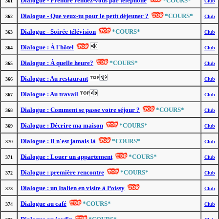
Dialogue - Prendre rendez-vous par téléphone
*COURS*
361
Club
Dialogue - Que veux-tu pour le petit déjeuner ?
*COURS*
362
Club
Dialogue - Soirée télévision
*COURS*
363
Club
Dialogue : À l'hôtel
364
Club
Dialogue : À quelle heure?
*COURS*
365
Club
Dialogue : Au restaurant
366
Club
Dialogue : Au travail
367
Club
Dialogue : Comment se passe votre séjour ?
*COURS*
368
Club
Dialogue : Décrire ma maison
*COURS*
369
Club
Dialogue : Il n'est jamais là
*COURS*
370
Club
Dialogue : Louer un appartement
*COURS*
371
Club
Dialogue : première rencontre
*COURS*
372
Club
Dialogue : un Italien en visite à Poissy
373
Club
Dialogue au café
*COURS*
374
Club