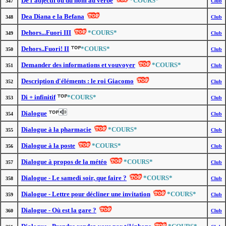
De l'adjectif ou du nom au verbe
*COURS*
347
Club
Dea Diana e la Befana
348
Club
Dehors...Fuori III
*COURS*
349
Club
Dehors..Fuori! II
*COURS*
350
Club
Demander des informations et vouvoyer
*COURS*
351
Club
Description d'éléments : le roi Giacomo
352
Club
Di + infinitif
*COURS*
353
Club
Dialogue
354
Club
Dialogue à la pharmacie
*COURS*
355
Club
Dialogue à la poste
*COURS*
356
Club
Dialogue à propos de la météo
*COURS*
357
Club
Dialogue - Le samedi soir, que faire ?
*COURS*
358
Club
Dialogue - Lettre pour décliner une invitation
*COURS*
359
Club
Dialogue - Où est la gare ?
360
Club