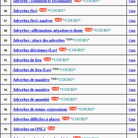
Adverbe : comment le reconnaître
*COURS*
85
Club
Adverbes (les)
*COURS*
86
Club
Adverbes (les); analyse
*COURS*
87
Club
Adverbes -affirmation, négation et doute
*COURS*
88
Club
Adverbes : place des adverbes
*COURS*
89
Club
Adverbes déictiques (Les)
*COURS*
90
Club
Adverbes de lieu
*COURS*
91
Club
Adverbes de lieu (Les)
*COURS*
92
Club
Adverbes de manière
*COURS*
93
Club
Adverbes de manière
*COURS*
94
Club
Adverbes de quantité
*COURS*
95
Club
Adverbes de temps, expressions
*COURS*
96
Club
Adverbes difficiles à placer
*COURS*
97
Club
Adverbes en ONI 2
98
Club