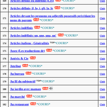
Articles définis ou indéfinis (Les)
*COURS*
169
Club
Articles définis- il, lo, i, gli, la, le
*COURS*
170
Club
Articles devant les pronoms ou adjectifs possessifs précédant les
171
Club
noms de parents
*COURS*
Articles indéfinis
*COURS*
172
Club
Articles indéfinis: un, uno, una, un'
*COURS*
173
Club
Articles italiens - Généralités
*COURS*
174
Club
Assez (Les traductions de)
*COURS*
175
Club
Astérix & Cie
176
Club
Attribut
*COURS*
177
Club
Au bureau
*COURS*
178
Club
Au fil du subjonctif
*COURS*
179
Club
Au jardin avec maman
180
Club
Au marché
*COURS*
181
Club
Au restaurant
*COURS*
182
Club