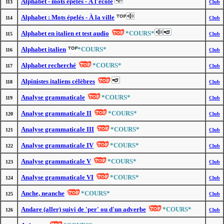
Alphabet - mots épelés - À l'école
113
Club
Alphabet : Mots épelés - À la ville
114
Club
Alphabet en italien et test audio
*COURS*
115
Club
Alphabet italien
*COURS*
116
Club
Alphabet recherché
*COURS*
117
Club
Alpinistes italiens célèbres
118
Club
Analyse grammaticale
*COURS*
119
Club
Analyse grammaticale II
*COURS*
120
Club
Analyse grammaticale III
*COURS*
121
Club
Analyse grammaticale IV
*COURS*
122
Club
Analyse grammaticale V
*COURS*
123
Club
Analyse grammaticale VI
*COURS*
124
Club
Anche, neanche
*COURS*
125
Club
Andare (aller) suivi de 'per' ou d'un adverbe
*COURS*
126
Club