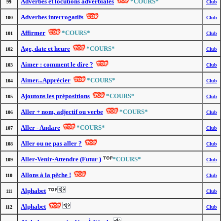
Adverbes et locutions adverbiales
*COURS*
99
Club
Adverbes interrogatifs
100
Club
Affirmer
*COURS*
101
Club
Age, date et heure
*COURS*
102
Club
Aimer : comment le dire ?
103
Club
Aimer...Apprécier
*COURS*
104
Club
Ajoutons les prépositions
*COURS*
105
Club
Aller + nom, adjectif ou verbe
*COURS*
106
Club
Aller - Andare
*COURS*
107
Club
Aller ou ne pas aller ?
108
Club
Aller-Venir-Attendre (Futur )
*COURS*
109
Club
Allons à la pêche !
110
Club
Alphabet
111
Club
Alphabet
112
Club