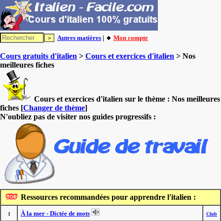
Autres matières
| 🔸
Mon compte
Cours gratuits d'italien
>
Cours et exercices d'italien
> Nos
meilleures fiches
Cours et exercices d'italien sur le thème :
Nos meilleures
fiches
[
Changer de thème
]
N'oubliez pas de visiter nos guides progressifs :
Ressources recommandées pour apprendre l'italien :
À la mer - Dictée de mots
1
Club