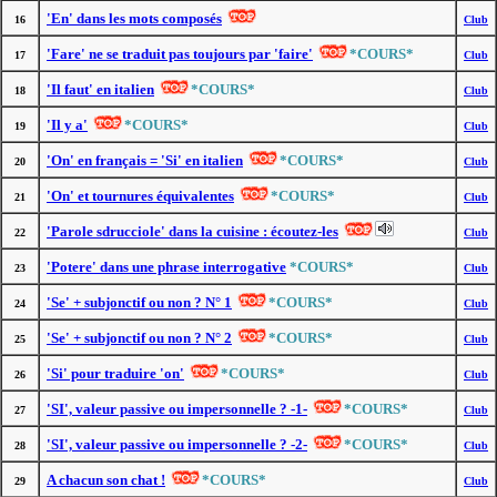
'En' dans les mots composés
16
Club
'Fare' ne se traduit pas toujours par 'faire'
*COURS*
17
Club
'Il faut' en italien
*COURS*
18
Club
'Il y a'
*COURS*
19
Club
'On' en français = 'Si' en italien
*COURS*
20
Club
'On' et tournures équivalentes
*COURS*
21
Club
'Parole sdrucciole' dans la cuisine : écoutez-les
22
Club
'Potere' dans une phrase interrogative
*COURS*
23
Club
'Se' + subjonctif ou non ? N° 1
*COURS*
24
Club
'Se' + subjonctif ou non ? N° 2
*COURS*
25
Club
'Si' pour traduire 'on'
*COURS*
26
Club
'SI', valeur passive ou impersonnelle ? -1-
*COURS*
27
Club
'SI', valeur passive ou impersonnelle ? -2-
*COURS*
28
Club
A chacun son chat !
*COURS*
29
Club