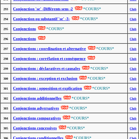
Conjonction 'se' -Différents sens -2
*COURS*
293
Club
Conjonction ou substantif 'se' -3-
*COURS*
294
Club
Conjonctions
*COURS*
295
Club
Conjonctions
296
Club
Conjonctions : coordination et alternative
*COURS*
297
Club
Conjonctions : corrélation et conséquence
298
Club
Conjonctions : déclaratives et causales
*COURS*
299
Club
Conjonctions : exception et exclusion
*COURS*
300
Club
Conjonctions : opposition et explication
*COURS*
301
Club
Conjonctions additionnelles
*COURS*
302
Club
Conjonctions adversatives
*COURS*
303
Club
Conjonctions comparatives
*COURS*
304
Club
Conjonctions concessives
*COURS*
305
Club
Conjonctions conditionnelles
*COURS*
306
Club