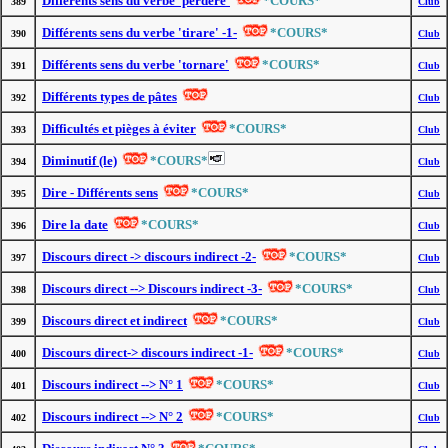
Différents sens du verbe 'perdere'
*COURS*
389
Club
Différents sens du verbe 'tirare' -1-
*COURS*
390
Club
Différents sens du verbe 'tornare'
*COURS*
391
Club
Différents types de pâtes
392
Club
Difficultés et pièges à éviter
*COURS*
393
Club
Diminutif (le)
*COURS*
394
Club
Dire - Différents sens
*COURS*
395
Club
Dire la date
*COURS*
396
Club
Discours direct -> discours indirect -2-
*COURS*
397
Club
Discours direct --> Discours indirect -3-
*COURS*
398
Club
Discours direct et indirect
*COURS*
399
Club
Discours direct-> discours indirect -1-
*COURS*
400
Club
Discours indirect --> N° 1
*COURS*
401
Club
Discours indirect --> N° 2
*COURS*
402
Club