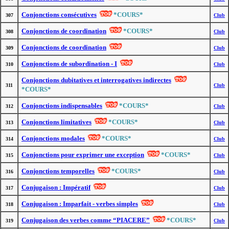
Conjonctions consécutives
*COURS*
307
Club
Conjonctions de coordination
*COURS*
308
Club
Conjonctions de coordination
309
Club
Conjonctions de subordination - I
310
Club
Conjonctions dubitatives et interrogatives indirectes
311
Club
*COURS*
Conjonctions indispensables
*COURS*
312
Club
Conjonctions limitatives
*COURS*
313
Club
Conjonctions modales
*COURS*
314
Club
Conjonctions pour exprimer une exception
*COURS*
315
Club
Conjonctions temporelles
*COURS*
316
Club
Conjugaison : Impératif
317
Club
Conjugaison : Imparfait - verbes simples
318
Club
Conjugaison des verbes comme “PIACERE”
*COURS*
319
Club