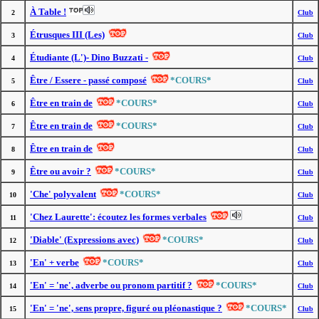
À Table !
2
Club
Étrusques III (Les)
3
Club
Étudiante (L')- Dino Buzzati -
4
Club
Être / Essere - passé composé
*COURS*
5
Club
Être en train de
*COURS*
6
Club
Être en train de
*COURS*
7
Club
Être en train de
8
Club
Être ou avoir ?
*COURS*
9
Club
'Che' polyvalent
*COURS*
10
Club
'Chez Laurette': écoutez les formes verbales
11
Club
'Diable' (Expressions avec)
*COURS*
12
Club
'En' + verbe
*COURS*
13
Club
'En' = 'ne', adverbe ou pronom partitif ?
*COURS*
14
Club
'En' = 'ne', sens propre, figuré ou pléonastique ?
*COURS*
15
Club