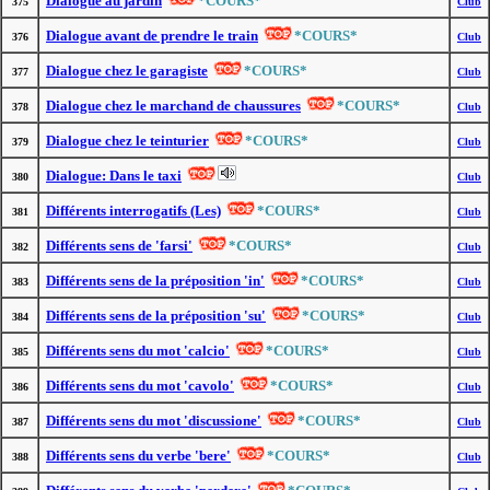
Dialogue au jardin
*COURS*
375
Club
Dialogue avant de prendre le train
*COURS*
376
Club
Dialogue chez le garagiste
*COURS*
377
Club
Dialogue chez le marchand de chaussures
*COURS*
378
Club
Dialogue chez le teinturier
*COURS*
379
Club
Dialogue: Dans le taxi
380
Club
Différents interrogatifs (Les)
*COURS*
381
Club
Différents sens de 'farsi'
*COURS*
382
Club
Différents sens de la préposition 'in'
*COURS*
383
Club
Différents sens de la préposition 'su'
*COURS*
384
Club
Différents sens du mot 'calcio'
*COURS*
385
Club
Différents sens du mot 'cavolo'
*COURS*
386
Club
Différents sens du mot 'discussione'
*COURS*
387
Club
Différents sens du verbe 'bere'
*COURS*
388
Club