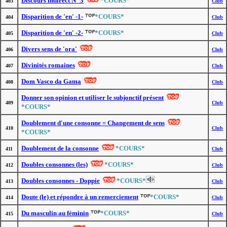
Discours indirect N° 3
*COURS*
403
Club
Disparition de 'en' -1-
*COURS*
404
Club
Disparition de 'en' -2-
*COURS*
405
Club
Divers sens de 'ora'
406
Club
Divinités romaines
407
Club
Dom Vasco da Gama
408
Club
Donner son opinion et utiliser le subjonctif présent
409
Club
*COURS*
Doublement d'une consonne = Changement de sens
410
Club
*COURS*
Doublement de la consonne
*COURS*
411
Club
Doubles consonnes (les)
*COURS*
412
Club
Doubles consonnes - Doppie
*COURS*
413
Club
Doute (le) et répondre à un remerciement
*COURS*
414
Club
Du masculin au féminin
*COURS*
415
Club