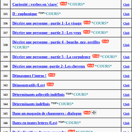
Curiosité : verbes en 'ciare'
*COURS*
334
Club
D - euphonique
*COURS*
335
Club
Décrire une personne - partie 1- Le visage
*COURS*
336
Club
Décrire une personne - partie 3 - Les yeux
*COURS*
337
Club
Décrire une personne - partie 4 - bouche, nez, oreilles
338
Club
*COURS*
Décrire une personne - partie 5 - La corpulence
*COURS*
339
Club
Décrire une personne -partie 2- Les cheveux
*COURS*
340
Club
Démasquez l'intrus !
341
Club
Démonstratifs (Les)
342
Club
Déterminants adjectifs indéfinis
*COURS*
343
Club
Déterminants indéfinis
*COURS*
344
Club
Dans un magasin de chaussures : dialogue
345
Club
Dates en toutes lettres (Les)
*COURS*
346
Club