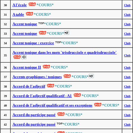
A l'école
*COURS*
30
Club
A table
*COURS*
31
Club
Accent tonique
*COURS*
32
Club
Accent tonique
*COURS*
33
Club
Accent tonique : exercice
*COURS*
34
Club
Accent tonique dans les mots 'trisdrucciole e quadrisdrucciole'
35
Club
Accent tonique II
*COURS*
36
Club
Accents graphiques / toniques
*COURS*
37
Club
Accord de l'adjectif
*COURS*
38
Club
Accord de l'adjectif qualificatif - A1
*COURS*
39
Club
Accord de l'adjectif qualificatif et ses exceptions
*COURS*
40
Club
Accord du participe passé
*COURS*
41
Club
Accord du participe passé
*COURS*
42
Club