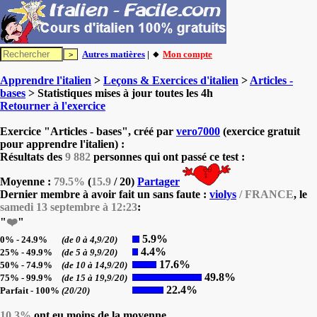
Autres matières
| 🔸
Mon compte
Apprendre l'italien
>
Leçons & Exercices d'italien
>
Articles -
bases
> Statistiques mises à jour toutes les 4h
Retourner à l'exercice
Exercice "Articles - bases", créé par
vero7000
(exercice gratuit
pour apprendre l'italien) :
Résultats des
9 882
personnes qui ont passé ce test :
Moyenne :
79.5%
(
15.9
/ 20)
Partager
Dernier membre à avoir fait un sans faute :
violys
/ FRANCE
, le
samedi 13 septembre à 12:23
:
"
❤️
"
5.9%
0% - 24.9%
(de 0 à 4,9/20)
4.4%
25% - 49.9%
(de 5 à 9,9/20)
17.6%
50% - 74.9%
(de 10 à 14,9/20)
49.8%
75% - 99.9%
(de 15 à 19,9/20)
22.4%
Parfait - 100%
(20/20)
10.3%
ont eu moins de la moyenne.