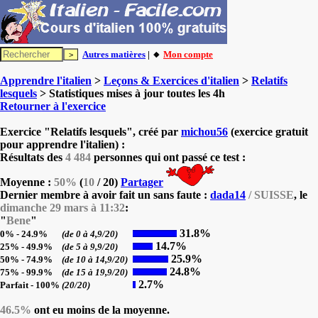
Autres matières
| 🔸
Mon compte
Apprendre l'italien
>
Leçons & Exercices d'italien
>
Relatifs
lesquels
> Statistiques mises à jour toutes les 4h
Retourner à l'exercice
Exercice "Relatifs lesquels", créé par
michou56
(exercice gratuit
pour apprendre l'italien) :
Résultats des
4 484
personnes qui ont passé ce test :
Moyenne :
50%
(
10
/ 20)
Partager
Dernier membre à avoir fait un sans faute :
dada14
/ SUISSE
, le
dimanche 29 mars à 11:32
:
"
Bene
"
31.8%
0% - 24.9%
(de 0 à 4,9/20)
14.7%
25% - 49.9%
(de 5 à 9,9/20)
25.9%
50% - 74.9%
(de 10 à 14,9/20)
24.8%
75% - 99.9%
(de 15 à 19,9/20)
2.7%
Parfait - 100%
(20/20)
46.5%
ont eu moins de la moyenne.