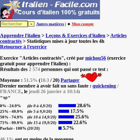
Autres matières
| 🔸
Mon compte
Apprendre l'italien
>
Leçons & Exercices d'italien
>
Articles
contractés
> Statistiques mises à jour toutes les 4h
Retourner à l'exercice
Exercice "Articles contractés", créé par
michou56
(exercice
gratuit pour apprendre l'italien) :
Résultats des
2 574
personnes qui ont passé ce test :
Moyenne :
51.5%
(
10.3
/ 20)
Partager
Dernier membre à avoir fait un sans faute :
quickening
/
FRANCE
, le
jeudi 26 janvier à 10:14
:
"
❤️
"
28.6%
0% - 24.9%
(de 0 à 4,9/20)
17.5%
25% - 49.9%
(de 5 à 9,9/20)
25.6%
50% - 74.9%
(de 10 à 14,9/20)
22.6%
75% - 99.9%
(de 15 à 19,9/20)
5.7%
Parfait - 100%
(20/20)
46.1%
ont eu moins de la moyenne.