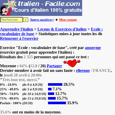
Autres matières
| 🔸
Mon compte
Apprendre l'italien
>
Leçons & Exercices d'italien
>
Ecole :
vocabulaire de base
> Statistiques mises à jour toutes les 4h
Retourner à l'exercice
Exercice "Ecole : vocabulaire de base", créé par
anonyme
(exercice gratuit pour apprendre l'italien) :
Résultats des
2 325
personnes qui ont passé ce test :
Moyenne :
64%
(
12.8
/ 20)
Partager
Dernier membre à avoir fait un sans faute :
elleenne
/ FRANCE
,
le
jeudi 28 avril à 20:06
:
"
Très bon test, merci.
"
28.5%
0% - 24.9%
(de 0 à 4,9/20)
7.1%
25% - 49.9%
(de 5 à 9,9/20)
12.7%
50% - 74.9%
(de 10 à 14,9/20)
15.7%
75% - 99.9%
(de 15 à 19,9/20)
35.9%
Parfait - 100%
(20/20)
35.6%
ont eu moins de la moyenne.