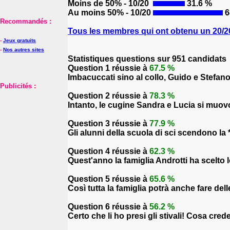
Moins de 50% - 10/20
31.6 %
Au moins 50% - 10/20
6
Recommandés :
Tous les membres qui ont obtenu un 20/20
-
Jeux gratuits
-
Nos autres sites
Statistiques questions sur 951 candidats
Question 1 réussie à
67.5 %
Imbacuccati sino al collo, Guido e Stefano 
Publicités :
Question 2 réussie à
78.3 %
Intanto, le cugine Sandra e Lucia si muovo
Question 3 réussie à
77.9 %
Gli alunni della scuola di sci scendono la *
Question 4 réussie à
62.3 %
Quest'anno la famiglia Androtti ha scelto l
Question 5 réussie à
65.6 %
Così tutta la famiglia potrà anche fare delle
Question 6 réussie à
56.2 %
Certo che li ho presi gli stivali! Cosa cred