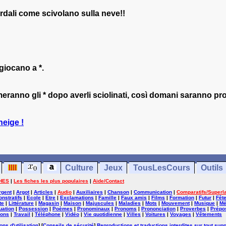
dali come scivolano sulla neve!!
giocano a *.
emeranno gli * dopo averli sciolinati, così domani saranno pro
neige !
Culture
Jeux
TousLesCours
Outils
HES
|
Les fiches les plus populaires
|
Aide/Contact
rgent
|
Argot
|
Articles
|
Audio
|
Auxiliaires
|
Chanson
|
Communication
|
Comparatifs/Superla
nstratifs
|
Ecole
|
Etre
|
Exclamations
|
Famille
|
Faux amis
|
Films
|
Formation
|
Futur
|
Fêt
te
|
Littérature
|
Magasin
|
Maison
|
Majuscules
|
Maladies
|
Mots
|
Mouvement
|
Musique
|
Mé
uation
|
Possession
|
Poèmes
|
Pronominaux
|
Pronoms
|
Prononciation
|
Proverbes
|
Prépos
ions
|
Travail
|
Téléphone
|
Vidéo
|
Vie quotidienne
|
Villes
|
Voitures
|
Voyages
|
Vêtements
ons d'utilisation
] [
Conseils de sécurité
]
Reproductions et traductions interdites sur tout supp