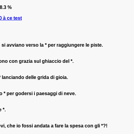
8.3 %
 à ce test
si avviano verso la * per raggiungere le piste.
no con grazia sul ghiaccio del *.
 lanciando delle grida di gioia.
o * per godersi i paesaggi di neve.
 *.
evi, che io fossi andata a fare la spesa con gli *?!