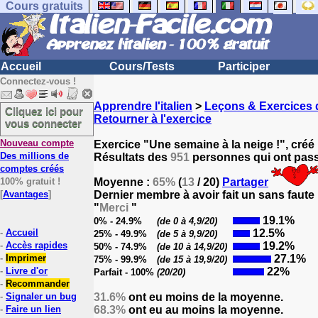
Cours gratuits
Accueil
Cours/Tests
Participer
Connectez-vous !
Apprendre l'italien
>
Leçons & Exercices d
Cliquez ici pour
Retourner à l'exercice
vous connecter
Nouveau compte
Exercice "Une semaine à la neige !", créé
Des millions de
Résultats des
951
personnes qui ont passé
comptes créés
100% gratuit !
Moyenne :
65%
(
13
/ 20)
Partager
[
Avantages
]
Dernier membre à avoir fait un sans faute
"
Merci
"
19.1%
0% - 24.9%
(de 0 à 4,9/20)
-
Accueil
12.5%
25% - 49.9%
(de 5 à 9,9/20)
-
Accès rapides
19.2%
50% - 74.9%
(de 10 à 14,9/20)
-
Imprimer
27.1%
75% - 99.9%
(de 15 à 19,9/20)
-
Livre d'or
22%
Parfait - 100%
(20/20)
-
Recommander
-
Signaler un bug
31.6%
ont eu moins de la moyenne.
-
Faire un lien
68.3%
ont eu au moins la moyenne.