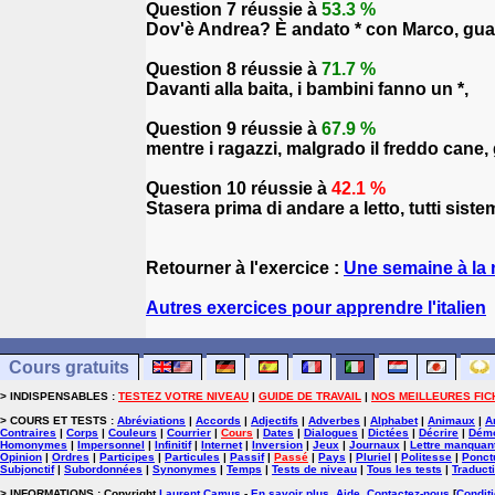
Question 7 réussie à
53.3 %
Dov'è Andrea? È andato * con Marco, guar
Question 8 réussie à
71.7 %
Davanti alla baita, i bambini fanno un *,
Question 9 réussie à
67.9 %
mentre i ragazzi, malgrado il freddo cane, 
Question 10 réussie à
42.1 %
Stasera prima di andare a letto, tutti sist
Retourner à l'exercice :
Une semaine à la 
Autres exercices pour apprendre l'italien
Cours gratuits
> INDISPENSABLES :
TESTEZ VOTRE NIVEAU
|
GUIDE DE TRAVAIL
|
NOS MEILLEURES FIC
> COURS ET TESTS :
Abréviations
|
Accords
|
Adjectifs
|
Adverbes
|
Alphabet
|
Animaux
|
A
Contraires
|
Corps
|
Couleurs
|
Courrier
|
Cours
|
Dates
|
Dialogues
|
Dictées
|
Décrire
|
Démo
Homonymes
|
Impersonnel
|
Infinitif
|
Internet
|
Inversion
|
Jeux
|
Journaux
|
Lettre manquan
Opinion
|
Ordres
|
Participes
|
Particules
|
Passif
|
Passé
|
Pays
|
Pluriel
|
Politesse
|
Ponct
Subjonctif
|
Subordonnées
|
Synonymes
|
Temps
|
Tests de niveau
|
Tous les tests
|
Traduct
> INFORMATIONS : Copyright
Laurent Camus
-
En savoir plus, Aide, Contactez-nous
[
Conditi