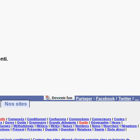
nti.
Partager
:
Facebook
/
Twitter
/
...
Nos sites
tifs
|
Composés
|
Conditionnel
|
Confusions
|
Conjonctions
|
Connecteurs
|
Contes
|
es
|
Genre
|
Goûts
|
Grammaire
|
Grands débutants
|
Guide
|
Géographie
|
Heure
|
langes
|
Méthodologie
|
Métiers
|
Météo
|
Nature
|
Nombres
|
Noms
|
Nourriture
|
Négations
|
itions
|
Présent
|
Présenter
|
Quantité
|
Question
|
Relatives
|
Sports
|
Style direct
|
ort (voir conditions)
|
Contenu des sites déposé chaque semaine chez un huissier de