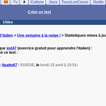
Culture
Jeux
TousLesCours
Outils
Créer un test
Utiles
'italien
>
Une semaine à la neige !
> Statistiques mises à jo
 par
jod47
(exercice gratuit pour apprendre l'italien) :
 ce test :
 :
ilgatto67
/ SUISSE
, le
lundi 15 avril à 10:51
: