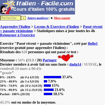
Autres matières
| 🔸
Mon compte
Apprendre l'italien
>
Leçons & Exercices d'italien
>
Passé récent
= passato vicinissimo
> Statistiques mises à jour toutes les 4h
Retourner à l'exercice
Exercice "Passé récent = passato vicinissimo", créé par
fiofio1
(exercice gratuit pour apprendre l'italien) :
Résultats des
620
personnes qui ont passé ce test :
Moyenne :
54%
(
10.8
/ 20)
Partager
Dernier membre à avoir fait un sans faute :
dada14
/ SUISSE
, le
vendredi 24 mars à 06:41
:
"
grazie
"
37.4%
0% - 24.9%
(de 0 à 4,9/20)
7.9%
25% - 49.9%
(de 5 à 9,9/20)
15%
50% - 74.9%
(de 10 à 14,9/20)
21.6%
75% - 99.9%
(de 15 à 19,9/20)
18.1%
Parfait - 100%
(20/20)
45.3%
ont eu moins de la moyenne.