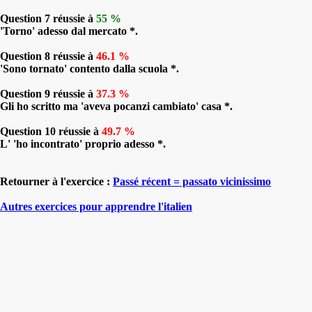
Question 7 réussie à
55 %
'Torno' adesso dal mercato *.
Question 8 réussie à
46.1 %
'Sono tornato' contento dalla scuola *.
Question 9 réussie à
37.3 %
Gli ho scritto ma 'aveva pocanzi cambiato' casa *.
Question 10 réussie à
49.7 %
L' 'ho incontrato' proprio adesso *.
Retourner à l'exercice :
Passé récent = passato vicinissimo
Autres exercices pour apprendre l'italien