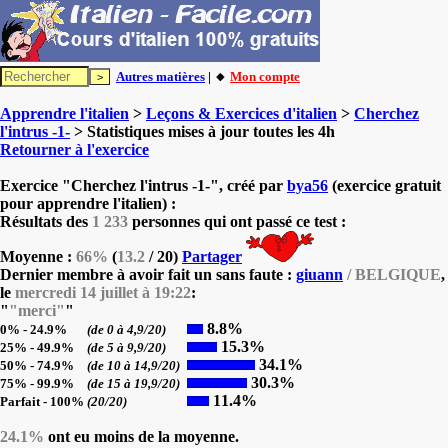
Autres matières
| 🔸
Mon compte
Apprendre l'italien
>
Leçons & Exercices d'italien
>
Cherchez
l'intrus -1-
> Statistiques mises à jour toutes les 4h
Retourner à l'exercice
Exercice "Cherchez l'intrus -1-", créé par
bya56
(exercice gratuit
pour apprendre l'italien) :
Résultats des
1 233
personnes qui ont passé ce test :
Moyenne :
66%
(
13.2
/ 20)
Partager
Dernier membre à avoir fait un sans faute :
giuann
/ BELGIQUE
,
le
mercredi 14 juillet à 19:22
:
"
"merci"
"
8.8%
0% - 24.9%
(de 0 à 4,9/20)
15.3%
25% - 49.9%
(de 5 à 9,9/20)
34.1%
50% - 74.9%
(de 10 à 14,9/20)
30.3%
75% - 99.9%
(de 15 à 19,9/20)
11.4%
Parfait - 100%
(20/20)
24.1%
ont eu moins de la moyenne.