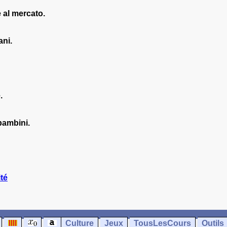
 al mercato.
ani.
.
 bambini.
té
Culture
Jeux
TousLesCours
Outils