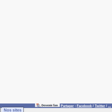
Partager
:
Facebook
/
Twitter
/
...
Nos sites