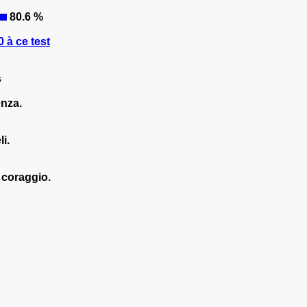
80.6 %
 à ce test
s
enza.
i.
 coraggio.