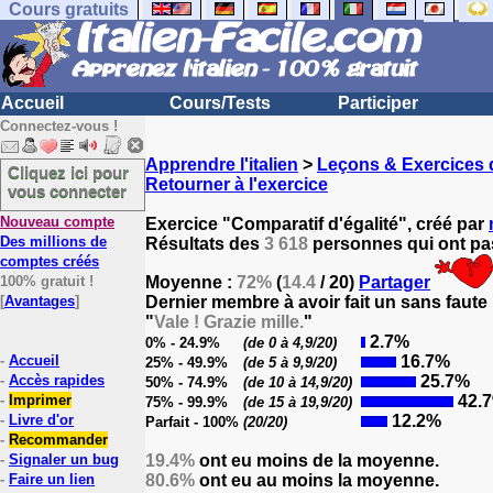
Cours gratuits
Accueil
Cours/Tests
Participer
Connectez-vous !
Apprendre l'italien
>
Leçons & Exercices d
Cliquez ici pour
Retourner à l'exercice
vous connecter
Nouveau compte
Exercice "Comparatif d'égalité", créé par
Des millions de
Résultats des
3 618
personnes qui ont pas
comptes créés
100% gratuit !
Moyenne :
72%
(
14.4
/ 20)
Partager
[
Avantages
]
Dernier membre à avoir fait un sans faute
"
Vale ! Grazie mille.
"
2.7%
0% - 24.9%
(de 0 à 4,9/20)
-
Accueil
16.7%
25% - 49.9%
(de 5 à 9,9/20)
-
Accès rapides
25.7%
50% - 74.9%
(de 10 à 14,9/20)
-
Imprimer
42.
75% - 99.9%
(de 15 à 19,9/20)
-
Livre d'or
12.2%
Parfait - 100%
(20/20)
-
Recommander
-
Signaler un bug
19.4%
ont eu moins de la moyenne.
-
Faire un lien
80.6%
ont eu au moins la moyenne.