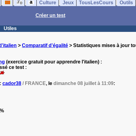
Culture
Jeux
TousLesCours
Outils
Créer un test
Utiles
'italien
>
Comparatif d'égalité
> Statistiques mises à jour to
ng
(exercice gratuit pour apprendre l'italien) :
sé ce test :
 :
cador38
/ FRANCE
, le
dimanche 08 juillet à 11:09
:
7%