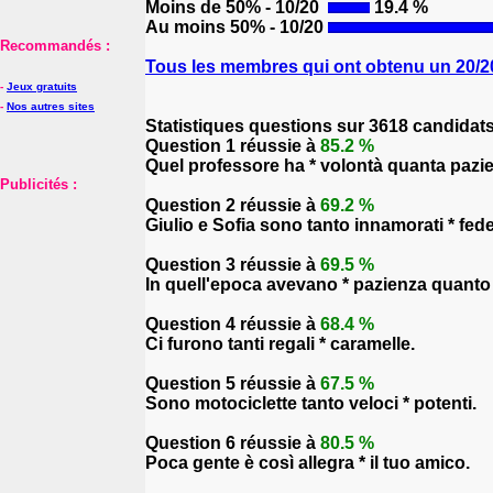
Moins de 50% - 10/20
19.4 %
Au moins 50% - 10/20
Recommandés :
Tous les membres qui ont obtenu un 20/20
-
Jeux gratuits
-
Nos autres sites
Statistiques questions sur 3618 candidat
Question 1 réussie à
85.2 %
Quel professore ha * volontà quanta pazi
Publicités :
Question 2 réussie à
69.2 %
Giulio e Sofia sono tanto innamorati * fedel
Question 3 réussie à
69.5 %
In quell'epoca avevano * pazienza quanto
Question 4 réussie à
68.4 %
Ci furono tanti regali * caramelle.
Question 5 réussie à
67.5 %
Sono motociclette tanto veloci * potenti.
Question 6 réussie à
80.5 %
Poca gente è così allegra * il tuo amico.