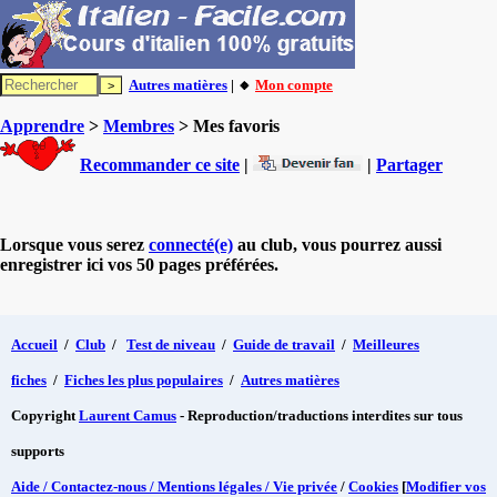
Autres matières
| 🔸
Mon compte
Apprendre
>
Membres
> Mes favoris
Recommander ce site
|
|
Partager
Lorsque vous serez
connecté(e)
au club, vous pourrez aussi
enregistrer ici vos 50 pages préférées.
Accueil
/
Club
/
Test de niveau
/
Guide de travail
/
Meilleures
fiches
/
Fiches les plus populaires
/
Autres matières
Copyright
Laurent Camus
- Reproduction/traductions interdites sur tous
supports
Aide / Contactez-nous / Mentions légales / Vie privée
/
Cookies
[
Modifier vos