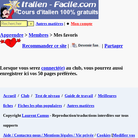
Autres matières
| 🔸
Mon compte
Apprendre
>
Membres
> Mes favoris
Recommander ce site
|
|
Partager
Lorsque vous serez
connecté(e)
au club, vous pourrez aussi
enregistrer ici vos 50 pages préférées.
Accueil
/
Club
/
Test de niveau
/
Guide de travail
/
Meilleures
fiches
/
Fiches les plus populaires
/
Autres matières
Copyright
Laurent Camus
- Reproduction/traductions interdites sur tous
supports
Aide / Contactez-nous / Mentions légales / Vie privée
/
Cookies
[
Modifier vos