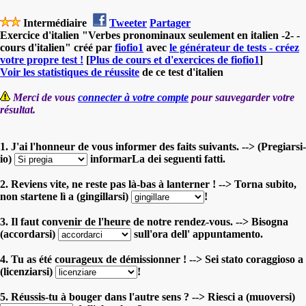
Intermédiaire
Tweeter
Partager
Exercice d'italien "Verbes pronominaux seulement en italien -2- -
cours d'italien" créé par
fiofio1
avec
le générateur de tests - créez
votre propre test !
[
Plus de cours et d'exercices de fiofio1
]
Voir les statistiques de réussite
de ce test d'italien
Merci de vous
connecter à votre compte
pour sauvegarder votre
résultat.
1. J'ai l'honneur de vous informer des faits suivants. --> (Pregiarsi-
io)
informarLa dei seguenti fatti.
2. Reviens vite, ne reste pas là-bas à lanterner ! --> Torna subito,
non startene lì a (gingillarsi)
!
3. Il faut convenir de l'heure de notre rendez-vous. --> Bisogna
(accordarsi)
sull'ora dell' appuntamento.
4. Tu as été courageux de démissionner ! --> Sei stato coraggioso a
(licenziarsi)
!
5. Réussis-tu à bouger dans l'autre sens ? --> Riesci a (muoversi)