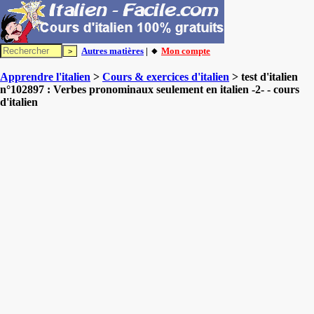
Autres matières
| 🔸
Mon compte
Apprendre l'italien
>
Cours & exercices d'italien
> test d'italien
n°102897 : Verbes pronominaux seulement en italien -2- - cours
d'italien