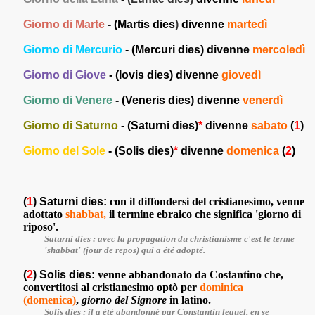
Giorno
di Marte
- (
Martis dies
)
divenne
martedì
Giorno di Mercurio
- (Mercuri
dies) divenne
mercoledì
Giorno di Giove
- (Iovis dies) divenne
giovedì
Giorno di Venere
- (Veneris dies)
divenne
ve
nerdì
Giorno di Saturno
- (Saturni dies)
*
divenne
sabato
(
1
)
Giorno del Sole
- (Solis dies)
*
divenne
domenica
(
2
)
(
1
) Saturni dies:
con il diffondersi del cristianesimo, venne
adottato
shabbat,
il termine ebraico che significa 'giorno di
riposo'.
Saturni dies : avec la propagation du christianisme c'est le terme
'shabbat' (jour de repos) qui a été adopté.
(
2
) Solis dies:
venne abbandonato da Costantino che,
convertitosi al cristianesimo optò per
dominica
(d
omenica)
,
giorno del Signore
in latino.
Solis dies : il a été abandonné par Constantin lequel, en se