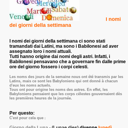
I nomi
dei giorni della settimana
I
nomi dei giorni della settimana
ci sono stati
tramandati dai Latini, ma sono i Babilonesi ad aver
assegnato loro i nomi attuali.
Tutti hanno origine dai nomi degli astri. Infatti, i
Babilonesi pensavano che a governare fin dalle prime
ore del giorno fossero i corpi celesti.
Les noms des jours de la semaine nous ont été transmis par les
Latins, mais ce sont les Babyloniens qui ont donné à chacun
d'eux les noms actuels.
Tous ont pour origine les noms des astres. En effet, les
Babyloniens pensaient que les corps célestes gouvernaient dès
les premières heures de la journée.
Per questo:
C'est pour cela que
:
Giorno della Luna
-
(
Lu
na
e
dies)
divenne
lunedì