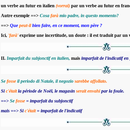
un verbe au futur en italien
(vorrai)
par un verbe au futur en fran
Autre exemple ==>
Cosa
farà
mio padre, in questo momento?
==>
Que
peut-il
bien faire, en ce moment, mon père ?
Ici,
'farà'
exprime une incertitude, un doute : il est traduit par un
II.
Imparfait du subjonctif en italien,
mais
imparfait de l'indicatif en
Se
fosse
il periodo di Natale, il negozio
sarebbe affollato.
Si
c'était
la période de Noël, le magasin
serait envahi
par la foule.
==>
S
e
fosse
= imparfait du subjonctif
mais ==>
Si
c'était
= imparfait de l'indicatif