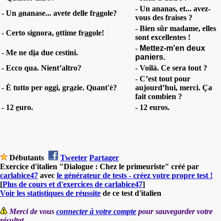
- Un ananas, et... avez-
- Un
a
nanase... avete delle fr
a
gole?
vous des fraises ?
- Bien sûr madame, elles
- Certo signora,
o
ttime fr
a
gole!
sont excellentes !
-
Mettez-m'en deux
- Me ne d
i
a due cestini.
paniers.
- Ecco qua. Nient’altro?
- Voilà. Ce sera tout ?
- C’est tout pour
- È tutto per oggi, gr
a
zie. Quant'è?
aujourd’hui, merci. Ça
fait combien ?
- 12
e
uro
.
- 12 euros.
Débutants
Tweeter
Partager
Exercice d'italien "Dialogue : Chez le primeuriste" créé par
carlabice47
avec
le générateur de tests - créez votre propre test !
[
Plus de cours et d'exercices de carlabice47
]
Voir les statistiques de réussite
de ce test d'italien
Merci de vous
connecter à votre compte
pour sauvegarder votre
résultat.