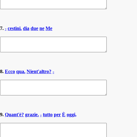
7.
-
cestini.
dia
due
ne
Me
8.
Ecco
qua.
Nient'altro?
-
9.
Quant'è?
grazie.
-
tutto
per
È
oggi,