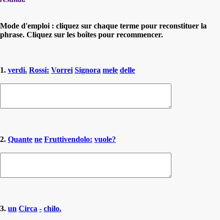
Mode d'emploi : cliquez sur chaque terme pour reconstituer la
phrase. Cliquez sur les boîtes pour recommencer.
1.
verdi.
Rossi:
Vorrei
Signora
mele
delle
2.
Quante
ne
Fruttivendolo:
vuole?
3.
un
Circa
-
chilo.