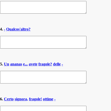
4.
-
Qualcos'altro?
5.
Un
ananas
e...
avete
fragole?
delle
-
6.
Certo
signora,
fragole!
ottime
-