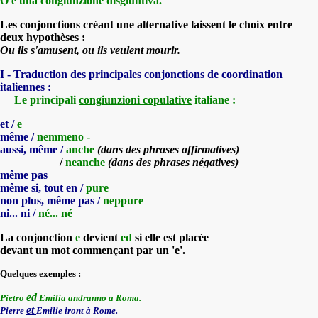
O
è una congiunzione disgiuntiva.
Les conjonctions créant une alternative laissent le choix entre
deux hypothèses :
Ou
ils s'amusent,
ou
ils veulent mourir.
I - Traduction des principales
conjonctions
de coordination
italiennes :
Le principali
congiunzioni copulative
italiane :
et /
e
même /
nemmeno -
aussi, même /
anche
(dans des phrases affirmatives)
/
neanche
(dans des phrases négatives)
même pas
même si, tout en /
pure
non plus, même pas /
neppure
ni... ni /
né... né
La conjonction
e
devient
ed
si elle est placée
devant un mot commençant par un 'e'.
Quelques exemples :
ed
Pietro
Emilia
andranno a Roma.
et
Pierre
Emilie iront à Rome.