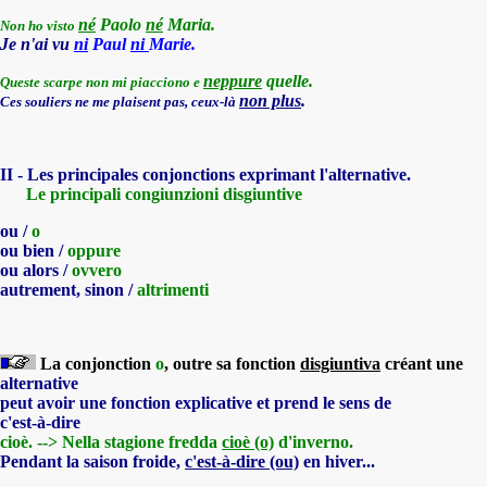
né
Paolo
né
Maria.
Non ho visto
Je n'ai vu
ni
Paul
ni
Marie.
neppure
quelle.
Queste scarpe non mi piacciono e
non plus
.
Ces souliers ne me plaisent pas, ceux-là
II - Les principales
conjonctions
exprimant l'alternative.
Le principali
congiunzioni disgiuntive
ou /
o
ou bien /
oppure
ou alors /
ovvero
autrement, sinon /
altrimenti
La conjonction
o
, outre sa fonction
disgiuntiva
créant
une
alternative
peut avoir une fonction explicative et prend le sens de
c'est-à-dire
cioè. -->
Nella stagione fredda
cioè (o)
d'inverno.
Pendant la saison froide,
c'est-à-dire
(ou)
en hiver...