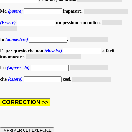
Ma
(potere)
imparare.
(condizionale presente)
(Essere)
un pessimo romantico,
(indicativo
presente)
Io
(ammettere)
.
(indicativo presente)
E' per questo che non
(riuscire)
a farti
innamorare.
(indicativo passato prossimo)
Lo
(sapere - io)
(indicativo presente)
che
(essere)
così.
(indicativo presente)