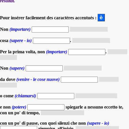
résultat.
Pour insérer facilement des caractères accentués :
Non
(importare)
(indicativo presente)
cosa
(sapere - io)
.
(indicativo presente)
Per la prima volta, non
(importare)
.
(indicativo
presente)
Non
(sapere)
(indicativo presente)
da dove
(venire - le cose nuove)
(indicativo
presente)
o come
(chiamarsi)
(congiuntivo presente)
e non
(potere)
spiegarle a nessuno eccetto te,
con un po' di tempo,
(condizionale presente)
con un po' di pause, con quei silenzi che non
(sapere - io)
riempire, all'inizio.
(condizionale presente)