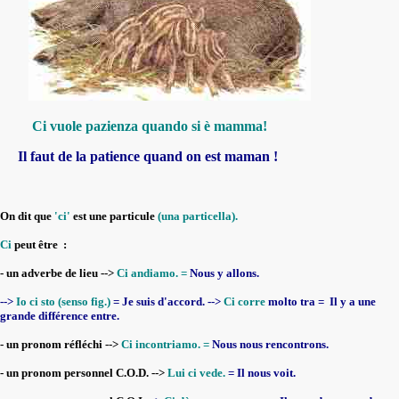
Ci vuole pazienza quando si è mamma!
Il faut de la patience quand on est maman !
On dit que
'ci'
est une particule
(una particella).
Ci
peut être :
- un adverbe de lieu -->
Ci andiamo. =
Nous y allons.
-->
Io ci sto (senso fig.)
= Je suis d'accord. -->
Ci corre
molto tra = Il y a une
grande différence entre.
- un pronom réfléchi -->
Ci incontriamo. =
Nous nous rencontrons.
- un pronom personnel C.O.D. -->
Lui ci vede.
= Il nous voit.