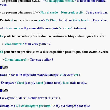
- un pronom personnel C.O.I.
-->
Ci dà appuntamento.
= Il nous donne rendez-
vous.
- un pronom démonstratif -->
Non ci credo = Non credo a ciò
= Je n'y crois pas.
Parfois
ci
se transforme en
ce
-->
Ce l'ho
= Je l'ai. -->
Ce la faccio
= J'y arrive.
-->
Ce ne corre
= Il y a une différence (voir
'ci corre'
ci-dessus).
Ci
peut être en enclise, c'est-à-dire en position enclitique, donc
après
le verbe.
-->
Vuoi andarci?
= Tu veux y aller ?
Ci
peut être en proclise, c'est-à-dire en position proclitique, donc
avant
le verbe.
-->
Ci vuoi andare?
= Tu veux y aller ?
Dans le cas d'un impératif monosyllabique,
ci
devient
cci
:
Exemples
:
Va
cci
(vas-y),
da
cci
(donne-nous),
fa
cci
(fais-nous)...
La voyelle 'i' de 'ci' s'élide devant 'e' et 'i' :
Exemples
:
C'è da mangiare per tutti.
--> Il y a à manger pour tous.