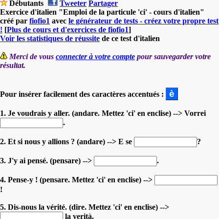
Débutants
Tweeter
Partager
Exercice d'italien "Emploi de la particule 'ci' - cours d'italien"
créé par
fiofio1
avec
le générateur de tests - créez votre propre test
!
[
Plus de cours et d'exercices de fiofio1
]
Voir les statistiques de réussite
de ce test d'italien
Merci de vous
connecter à votre compte
pour sauvegarder votre
résultat.
Pour insérer facilement des caractères accentués :
1. Je voudrais y aller. (andare. Mettez 'ci' en enclise) --> Vorrei
.
2. Et si nous y allions ? (andare) --> E se
?
3. J'y ai pensé. (pensare) -->
.
4. Pense-y ! (pensare. Mettez 'ci' en enclise) -->
!
5. Dis-nous la vérité. (dire. Mettez 'ci' en enclise) -->
la verità.