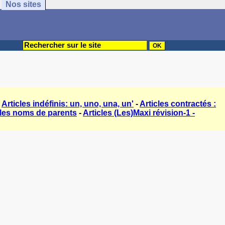
Nos sites
-
Articles indéfinis: un, uno, una, un'
-
Articles contractés :
 les noms de parents
-
Articles (Les)Maxi révision-1 -