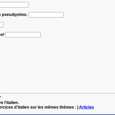
n pseud
o
nimo.
ce!
"
 l'italien.
ercices d'italien sur les mêmes thèmes : |
Articles