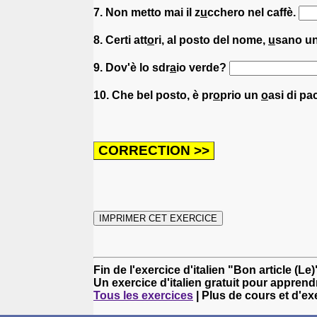
7. Non metto mai il z
u
cchero nel caffè.
8. Certi att
o
ri, al posto del nome,
u
sano u
9. Dov'è lo sdr
a
io verde?
10. Che bel posto, è pr
o
prio un
o
asi di pa
Fin de l'exercice d'italien "Bon article (Le)
Un exercice d'italien gratuit pour apprendre
Tous les exercices
| Plus de cours et d'ex