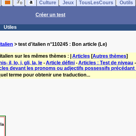
Culture
Jeux
TousLesCours
Outils
Créer un test
Utiles
talien
> test d'italien n°110245 : Bon article (Le)
italien sur les mêmes thèmes : |
Articles
[
Autres thèmes
]
- il, lo, i, gli, la, le
-
Article défini
-
Articles : Test de niveau
icles devant les pronoms ou adjectifs possessifs précédant
uel terme pour obtenir une traduction...
la