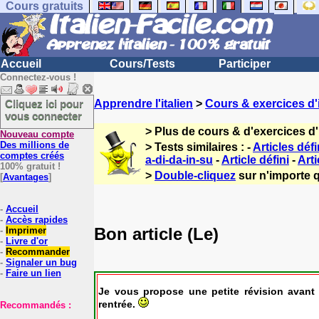
Cours gratuits
Accueil
Cours/Tests
Participer
Connectez-vous !
Cliquez ici pour
Apprendre l'italien
>
Cours & exercices d'i
vous connecter
> Plus de cours & d'exercices d'
Nouveau compte
Des millions de
> Tests similaires : -
Articles définis
comptes créés
a-di-da-in-su
-
Article défini
-
Art
100% gratuit !
>
Double-cliquez
sur n'importe q
[
Avantages
]
-
Accueil
-
Accès rapides
Bon article (Le)
-
Imprimer
-
Livre d'or
-
Recommander
-
Signaler un bug
-
Faire un lien
Je vous propose une petite révision avant 
rentrée.
Recommandés :