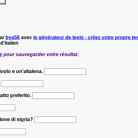
par
bya56
avec
le générateur de tests - créez votre propre tes
d'italien
e
pour sauvegarder votre résultat.
i
volo e un'altalena.
.
iatto preferito.
ione di st
o
ria?