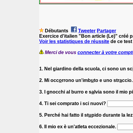
Débutants
Tweeter
Partager
Exercice d'italien "Bon article (Le)" créé 
Voir les statistiques de réussite
de ce test 
Merci de vous
connecter à votre compt
1. Nel giardino della scuola, ci sono un sc
2. Mi occ
o
rrono un'imb
u
to e uno str
a
ccio
3. I gnocchi al burro e s
a
lvia sono il mio p
4. Ti sei comprato i sci nuovi?
5. Perché hai fatto il st
u
pido durante la lez
6. Il mio ex è un'atleta eccezionale.