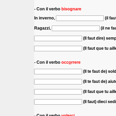
- Con il verbo
bisognare
In inverno,
(il fa
Ragazzi,
(il ne fa
(Il faut dire) semp
(Il faut que tu ail
- Con il verbo
occ
o
rrere
(Il te faut de) sol
(Il te faut de) aiu
(Il faut que tu ail
(Il faut) dieci se
- Con il verbo
volerci