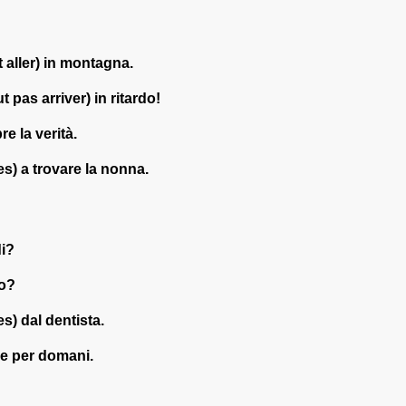
ut aller) in montagna.
ut pas arriver) in ritardo!
re la verità.
les) a trovare la nonna.
di?
to?
les) dal dentista.
die per domani.