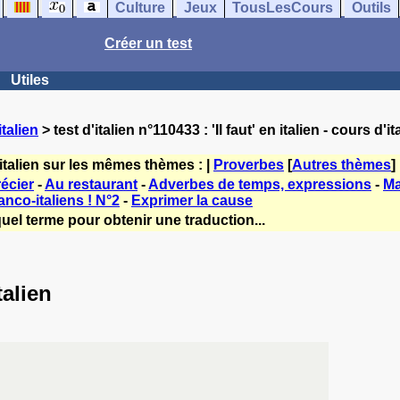
Culture
Jeux
TousLesCours
Outils
Créer un test
Utiles
talien
> test d'italien n°110433 : 'Il faut' en italien - cours d'it
italien sur les mêmes thèmes : |
Proverbes
[
Autres thèmes
]
écier
-
Au restaurant
-
Adverbes de temps, expressions
-
Ma
nco-italiens ! N°2
-
Exprimer la cause
uel terme pour obtenir une traduction...
talien