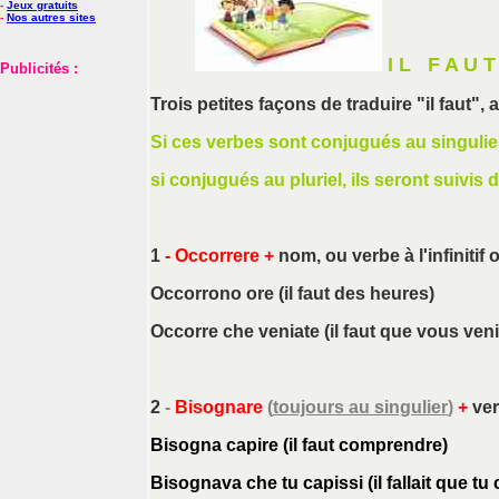
-
Jeux gratuits
-
Nos autres sites
I L F A U T
Publicités :
Trois petites façons de traduire "il faut", 
Si ces verbes sont conjugués au singulier,
si conjugués au pluriel, ils seront suivis d
1
-
Occorrere +
nom
, ou
verbe
à l'infinitif
Occorrono ore (il faut des heures)
Occorre che veniate (il faut que vous veni
2
-
Bisognare
(
toujours au singulier
)
+
ver
Bisogna capire (il faut comprendre)
Bisognava che tu capissi (il fallait que t