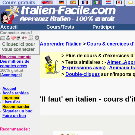
Cours gratuits
Accueil
Cours/Tests
Participer
Connectez-vous !
Cliquez ici pour
Apprendre l'italien
>
Cours & exercices d'i
vous connecter
> Plus de cours & d'exercices d'
Nouveau compte
Des millions de
> Tests similaires : -
Aimer...Appr
comptes créés
(Expressions avec)
-
Animaux fra
100% gratuit !
>
Double-cliquez
sur n'importe q
[
Avantages
]
-
Accueil
-
Accès rapides
'Il faut' en italien - cours d'i
-
Imprimer
-
Livre d'or
-
Recommander
-
Signaler un bug
-
Faire un lien
Recommandés :