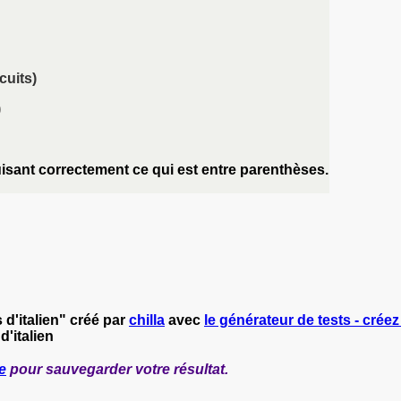
cuits)
)
uisant correctement ce qui est entre parenthèses.
rs d'italien" créé par
chilla
avec
le générateur de tests - créez
d'italien
e
pour sauvegarder votre résultat.