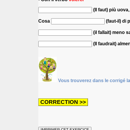
(Il faut) più uova
Cosa
(faut-il) di
(il fallait) meno s
(Il faudrait) alme
Vous trouverez dans le corrigé l