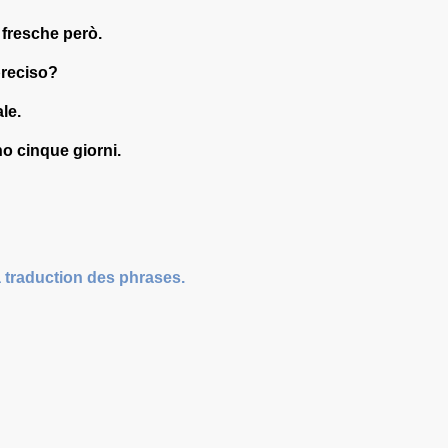
, fresche però.
 preciso?
ale.
no cinque giorni.
a traduction des phrases.