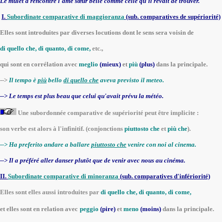
Le mulet a rencontré l'âme sœur belle comme celle qu'il rêvait de trouver.
I.
Subordinate comparative di maggioranza
(sub. comparatives de supériorité)
Elles sont introduites par diverses locutions dont le sens sera voisin de
di quello che, di quanto, di come,
etc.,
qui sont en corrélation avec
meglio
(mieux)
et
più
(plus)
dans la principale.
-->
Il tempo è
più
bello
di quello che
aveva previsto il meteo.
--> Le temps est plus beau que celui qu'avait prévu la météo.
Une subordonnée comparative de supériorité peut être implicite :
son verbe est alors à l'infinitif. (conjonctions
piuttosto che
et
più che
).
--> Ha preferito andare a ballare
piuttosto che
venire con noi al cinema.
--> Il a préféré aller danser plutôt que de venir avec nous au cinéma.
II.
Subordinate comparative di minoranza
(sub. comparatives d'infériorité)
Elles sont elles aussi introduites par
di quello che, di quanto, di come,
et elles sont en relation avec
peggio
(pire)
et
meno
(moins)
dans la principale.