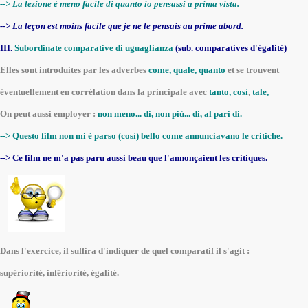
--> La lezione è
meno
facile
di quanto
io pensassi a prima vista.
--> La leçon est moins facile que je ne le pensais au prime abord.
III.
Subordinate comparative di uguaglianza
(sub. comparatives d'égalité)
Elles sont introduites par les adverbes
come, quale, quanto
et se trouvent
éventuellement en corrélation dans la principale avec
tanto, così
,
tale,
On peut aussi employer :
non meno... di, non più... di, al pari di.
--> Questo film non mi è parso (
così)
bello
come
annunciavano le critiche.
--> Ce film ne m'a pas paru aussi beau que l'annonçaient les critiques.
Dans l'exercice, il suffira d'indiquer de quel comparatif il s'agit :
supériorité, infériorité, égalité.