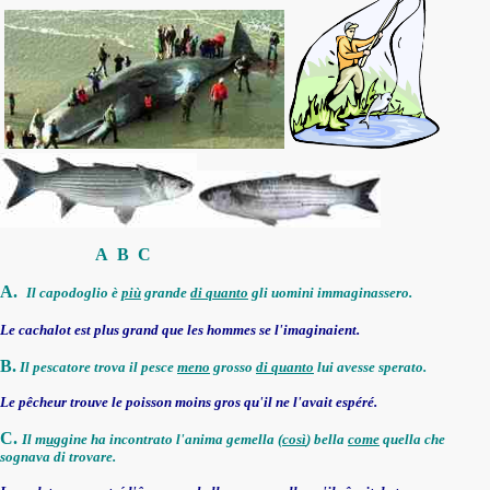
A B C
A.
Il capodoglio è
più
grande
di quanto
gli uomini immaginassero.
Le cachalot est plus grand que les hommes se l'imaginaient.
B.
Il pescatore trova il pesce
meno
grosso
di quanto
lui avesse sperato.
Le pêcheur trouve le poisson moins gros qu'il ne l'avait espéré.
C.
Il
m
u
ggine ha incontrato l'anima gemella (
così
) bella
come
quella che
sognava di trovare.