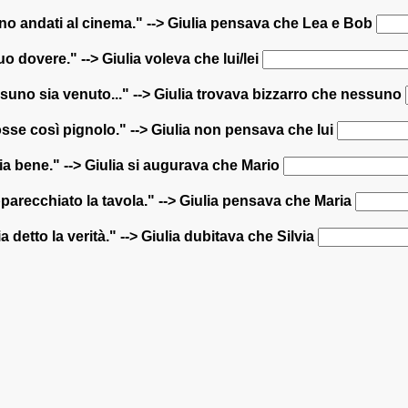
ano andati al cinema." --> Giulia pensava che Lea e Bob
tuo dovere." --> Giulia voleva che lui/lei
ssuno sia venuto..." --> Giulia trovava bizzarro che nessuno
osse così pignolo." --> Giulia non pensava che lui
tia bene." --> Giulia si augurava che Mario
parecchiato la tavola." --> Giulia pensava che Maria
a detto la verità." --> Giulia dubitava che Silvia