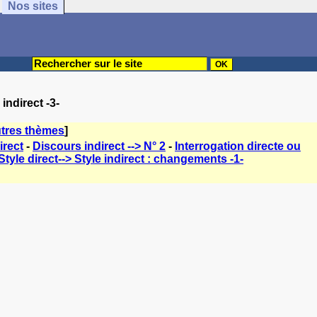
Nos sites
indirect -3-
tres thèmes
]
irect
-
Discours indirect --> N° 2
-
Interrogation directe ou
Style direct--> Style indirect : changements -1-