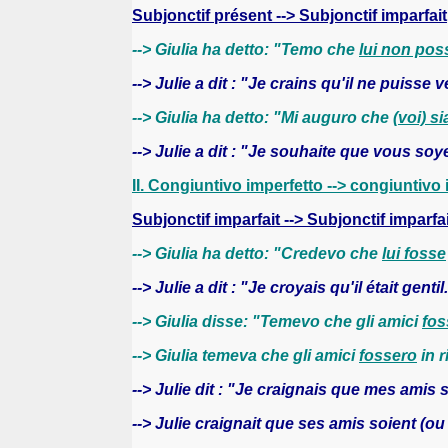
Subjonctif présent --> Subjonctif imparfait
--> Giulia ha detto: "Temo che
lui non pos
--> Julie a dit : "Je crains qu'il ne puisse v
--> Giulia ha detto: "Mi auguro che
(voi) si
--> Julie a dit : "Je souhaite que vous soy
II. Congiuntivo imperfetto --> congiuntivo
Subjonctif imparfait --> Subjonctif imparfai
--> Giulia ha detto: "Credevo che
lui fosse
--> Julie a dit : "Je croyais qu'il était gentil.
--> Giulia disse: "Temevo che gli amici
fos
--> Giulia temeva che gli amici
fossero
in r
--> Julie dit : "Je craignais que mes amis 
--> Julie craignait que ses amis soient (ou