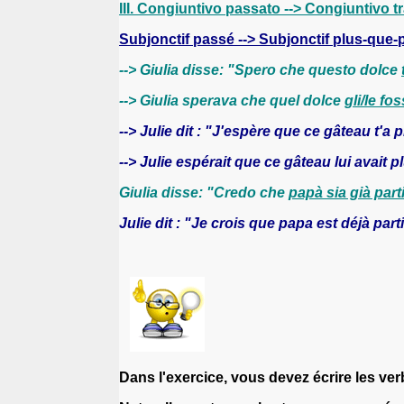
III.
Congiuntivo
passato --> Congiuntivo t
Subjonctif passé --> Subjonctif plus-que-p
--> Giulia disse: "Spero che questo dolce
--> Giulia sperava che quel dolce
gli/le fo
--> Julie dit : "J'espère que ce gâteau t'a p
--> Julie espérait que ce gâteau lui avait pl
Giulia disse: "Credo che
papà sia già part
Julie dit : "Je crois que papa est déjà parti
Dans l'exercice, vous devez écrire les ve