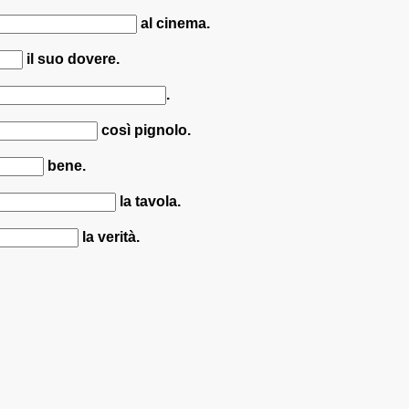
al cinema.
il suo dovere.
.
così pignolo.
bene.
la tavola.
la verità.