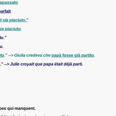
rapassato
arfait
ti sia piaciuto."
sse piaciuto
.
lu."
u.
ito
." --> Giulia credeva che
papà fosse già partito
.
." --> Julie croyait que papa était déjà parti.
rbes qui manquent.