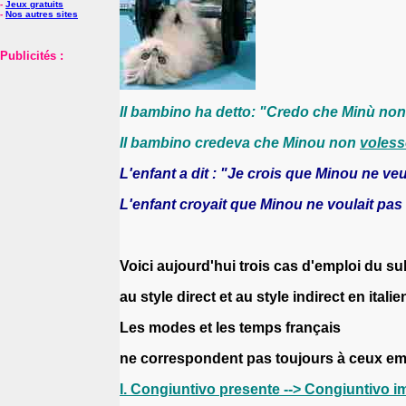
-
Jeux gratuits
-
Nos autres sites
Publicités :
Il bambino ha detto: "Credo che Minù no
Il bambino credeva che Minou non
voless
L'enfant a dit : "Je crois que Minou ne veu
L'enfant croyait que Minou ne voulait pas 
Voici aujourd'hui trois cas d'emploi du su
au style direct et au style indirect en italie
Les modes et les temps français
ne correspondent pas toujours à ceux emp
I. Congiuntivo presente --> Congiuntivo im