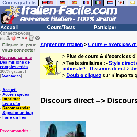
Cours gratuits
Accueil
Cours/Tests
Participer
Connectez-vous !
Cliquez ici pour
Apprendre l'italien
>
Cours & exercices d'i
vous connecter
> Plus de cours & d'exercices d'
Nouveau compte
Des millions de
> Tests similaires : -
Style direct 
comptes créés
indirecte?
-
Discours direct-> dis
100% gratuit !
>
Double-cliquez
sur n'importe q
[
Avantages
]
-
Accueil
-
Accès rapides
Discours direct --> Discours
-
Imprimer
-
Livre d'or
-
Recommander
-
Signaler un bug
-
Faire un lien
Recommandés :