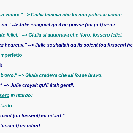
sa
venire." --> Giulia temeva che
lui non potesse
venire.
enir." --> Julie craignait qu'il ne puisse (ou pût) venir.
ate
felici." --> Giulia si augurava che
(loro) fossero
felici.
ez heureux." --> Julie souhaitait qu'ils soient (ou fussent) h
 imperfetto
t
bravo." --> Giulia credeva che
lui fosse
bravo.
" --> Julie croyait qu'il était gentil.
sero
in ritardo."
itardo.
soient (ou fussent) en retard."
 fussent) en retard.