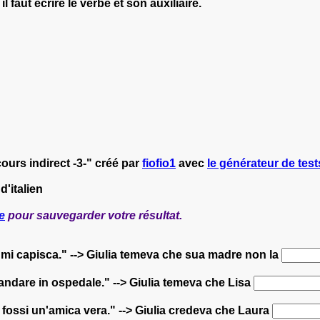
faut écrire le verbe et son auxiliaire.
cours indirect -3-" créé par
fiofio1
avec
le générateur de tests
d'italien
e
pour sauvegarder votre résultat.
 mi capisca." --> Giulia temeva che sua madre non la
 andare in ospedale." --> Giulia temeva che Lisa
 fossi un'amica vera." --> Giulia credeva che Laura