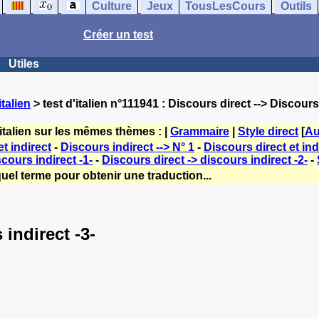
Culture
Jeux
TousLesCours
Outils
Créer un test
Utiles
talien
> test d'italien n°111941 : Discours direct --> Discours 
italien sur les mêmes thèmes : |
Grammaire
|
Style direct
[
Au
et indirect
-
Discours indirect --> N° 1
-
Discours direct et ind
cours indirect -1-
-
Discours direct -> discours indirect -2-
-
uel terme pour obtenir une traduction...
 indirect -3-