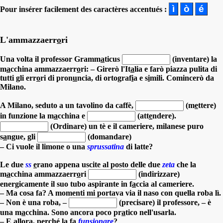
Pour insérer facilement des caractères accentués :
L'ammazzaerr
o
ri
Una volta il professor Gramm
a
ticus
(inventare) la
m
a
cchina ammazzaerr
o
ri: – Girerò l'It
a
lia e farò piazza pulita di
tutti gli err
o
ri di pron
u
ncia, di ortograf
i
a e s
i
mili. Comincerò da
Milano.
A Milano, seduto a un tavolino da caffè,
(m
e
ttere)
in funzione la m
a
cchina
e
(att
e
ndere).
(Ordinare) un tè e il cameriere, milanese puro
s
a
ngue,
gli
(domandare)
– Ci vuole il limone o una
sprussatina
di latte?
Le due
ss
e
rano appena uscite al posto delle due
zeta
che la
m
a
cchina ammazzaerr
o
ri
(indirizzare)
energicamente il suo tubo aspirante in f
a
ccia al cameriere.
– Ma cosa fa? A momenti mi portava via il naso con quella roba lì.
– Non è una roba, –
(precisare) il professore, – è
una m
a
cchina. Sono ancora poco pr
a
tico nell'usarla.
– E allora, perché la fa
funsionare
?