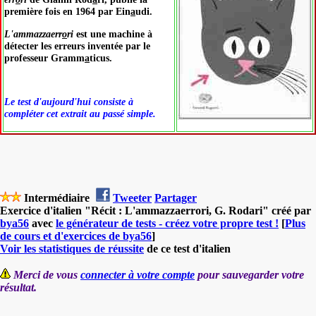
première fois en 1964 par Ein
a
udi.
L'ammazzaerr
o
ri
est une machine à
détecter les erreurs inventée par le
professeur Gramm
a
ticus.
Le test d'aujourd'hui consiste à
compléter cet extrait au passé simple.
Intermédiaire
Tweeter
Partager
Exercice d'italien "Récit : L'ammazzaerrori, G. Rodari" créé par
bya56
avec
le générateur de tests - créez votre propre test !
[
Plus
de cours et d'exercices de bya56
]
Voir les statistiques de réussite
de ce test d'italien
Merci de vous
connecter à votre compte
pour sauvegarder votre
résultat.