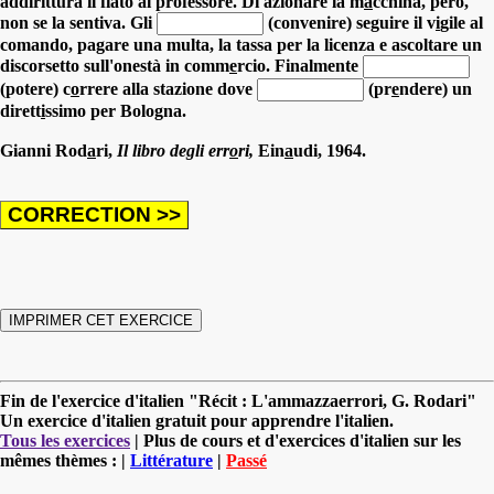
addirittura il fiato al professore. Di azionare la m
a
cchina, però,
non se la sentiva.
Gli
(convenire) seguire il v
i
gile al
comando, pagare una multa, la tassa per la licenza e ascoltare un
discorsetto sull'onestà in comm
e
rcio.
Finalmente
(potere) c
o
rrere alla stazione
dove
(pr
e
ndere) un
dirett
i
ssimo per Bologna.
Gianni Rod
a
ri,
Il libro degli err
o
ri,
Ein
a
udi, 1964.
Fin de l'exercice d'italien "Récit : L'ammazzaerrori, G. Rodari"
Un exercice d'italien gratuit pour apprendre l'italien.
Tous les exercices
| Plus de cours et d'exercices d'italien sur les
mêmes thèmes : |
Littérature
|
Passé