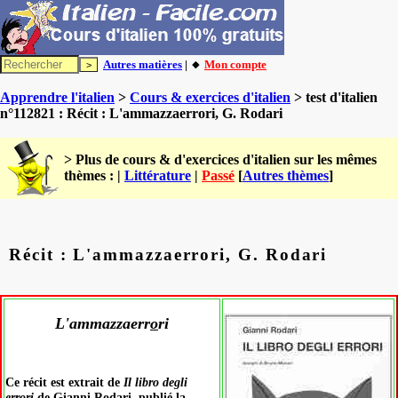
Autres matières
| 🔸
Mon compte
Apprendre l'italien
>
Cours & exercices d'italien
> test d'italien
n°112821 : Récit : L'ammazzaerrori, G. Rodari
> Plus de cours & d'exercices d'italien sur les mêmes
thèmes : |
Littérature
|
Passé
[
Autres thèmes
]
Récit : L'ammazzaerrori, G. Rodari
L'ammazzaerr
o
ri
Ce récit est extrait de
Il libro degli
err
o
ri
de Gianni Rod
a
ri, publié la