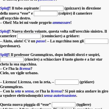
Splaff
! Il tubo aspirante
(guizzare) in direzione
della nuova “esse”
e
(colpire) il cameriere
all'or
e
cchio destro.
– Ohei! Ma lei mi vuole pr
o
prio
ammassare
!
Sploff
! Nuova sberla volante, questa volta sull'orecchio sinistro. Il
cameriere
(cominciare) a gridare:
– Aiuto, aiuto! C'è un
passo
! – La m
a
cchina non gli
(perdonare).
Spliff
! Il professor Gramm
a
ticus, dopo infiniti sforzi e sospiri,
(riuscire) a schiacciare il tasto giusto e a far star
cheta la sua m
a
cchina.
– Ce l'ha la
licensa
?
Cielo, un v
i
gile urbano.
– Licenza! Licenza, con la zeta, –
(gridare)
Gramm
a
ticus.
– Con la
seta
o
sensa
, ce l'ha la
licensa
? Si può mica andare in giro
a v
e
ndere elettrodom
e
stici
sensa autorissasione
.
Questa nuova pi
o
ggia di “esse”
(t
o
gliere)