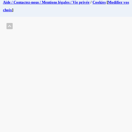
Aide / Contactez-nous / Mentions légales / Vie privée
/
Cookies
[
Modifier vos
choix
]