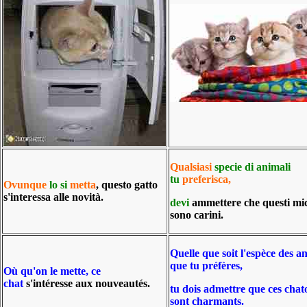
Qualsiasi
specie di
animali
tu
preferisca,
Ovunque
lo si
metta
, questo gatto
s'interessa alle novità.
devi
ammettere che questi mic
sono carini.
Quelle que soit l'espèce des 
que tu préfères,
Où qu'on le mette, ce
chat
s'intéresse aux nouveautés.
tu dois admettre que ces chat
sont charmants.