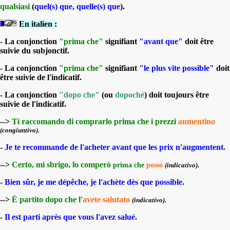
qualsiasi
(
quel(s) que, quelle(s) que
).
En italien :
- La conjonction
"prima che"
signifiant
"avant que"
doit être
suivie du subjonctif.
- La conjonction
"prima che"
signifiant
"le plus vite possible"
doit
être suivie de l'indicatif.
- La conjonction
"dopo che"
(ou
dopoché
) doit toujours être
suivie de l'indicatif.
-->
Ti raccomando di comprarlo prima che i prezzi
aumentino
(congiuntivo).
-
Je te recommande de l'acheter avant que les prix n'augmentent.
-->
Certo, mi sbrigo, lo comper
ò
prima che
posso
.
(indicativo)
-
Bien sûr, je me dépêche, je l'achète dès que possible.
-->
È partito dopo che l'
avete
salutato
(indicativo).
-
Il est parti après que vous l'avez salué.