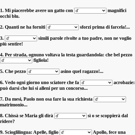
1. Mi piacerebbe avere un gatto con
magnifici
occhi blu.
2. Quanti ne ha forniti
sforzi prima di farcela!...
3.
simili parole rivolte a tuo padre, non ne voglio
più sentire!
4. Per strada, ognuno voltava la testa guardandola: che bel pezzo
figliola!
5. Che pezzo
asino quel ragazzo!...
6. Vedo ogni giorno uno sciatore che fa
acrobazie:
può darsi che lui si alleni per un concorso...
7. Da mesi, Paolo non osa fare la sua richiesta
matrimonio...
8. Chissà se Maria gli dirà
sì o se scoppierà dal
ridere?
9. Scioglilingua: Apelle, figlio
Apollo, fece una