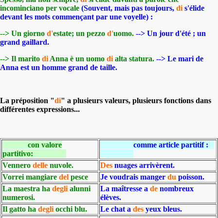
incominciano per vocale
(
Souvent, mais pas toujours,
di
s'élide
devant les mots commençant par une voyelle) :
--> Un giorno
d'
estate; un pezzo
d'
uomo.
--> Un jour d'été ; un
grand gaillard.
--> Il marito
di
Anna è un uomo
di
alta statura.
--> Le mari de
Anna est un homme grand de taille.
La préposition "
di
" a plusieurs valeurs, plusieurs fonctions dans
différentes expressions...
con valore
comme article partitif :
partitivo:
Vennero
delle
nuvole.
Des
nuages arrivèrent.
Vorrei mangiare
del
pesce
Je voudrais manger
du
poisson.
La maestra ha
degli
alunni
La maîtresse a
de
nombreux
numerosi.
élèves.
Il gatto ha
degli
occhi blu.
Le chat a
des
yeux bleus.