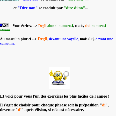
et
"Dire non"
se traduit par
"dire di no"
...
mais,
dei
Vous écrirez -->
Degli
alunni numerosi
,
numerosi
alunni...
Degli
dei,
Au masculin pluriel -->
,
devant une voyelle,
mais
devant une
consonne.
Et voici pour vous l'un des exercices les plus faciles de l'année !
Il s'agit de choisir pour chaque phrase soit la préposition "
di
",
devenue "
d'
" après élision, si cela est nécessaire,