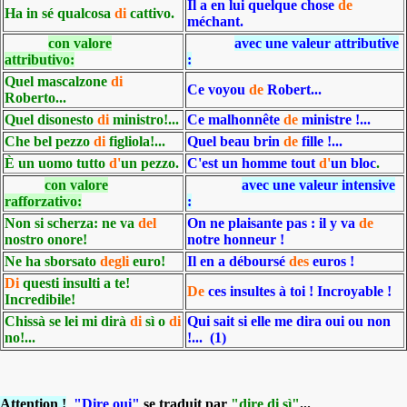
Il a en lui quelque chose
de
Ha in sé qualcosa
di
cattivo.
méchant.
con valore
avec une valeur attributive
attributivo:
:
Quel mascalzone
di
Ce voyou
de
Robert...
Roberto...
Quel disonesto
di
ministro!...
Ce malhonnête
de
ministre !...
Che bel pezzo
di
figliola!...
Quel beau brin
de
fille !...
È un uomo tutto
d'
un
pezzo.
C'est un homme tout
d'
un bloc
.
con valore
avec une valeur intensive
rafforzativo:
:
Non si scherza: ne va
del
On ne plaisante pas : il y va
de
nostro onore!
notre honneur !
Ne ha sborsato
degli
euro!
Il en a déboursé
des
euros !
Di
questi insulti a te!
De
ces insultes à toi ! Incroyable !
Incredibile!
Chissà se lei mi dirà
di
sì o
di
Qui sait si elle me dira oui ou non
no!...
!... (1)
Attention !
"Dire oui"
se traduit par
"dire di sì"
...