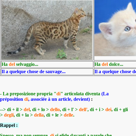
Ha
del
selvaggio...
Ha
del
dolce...
Il a quelque chose de sauvage...
Il a quelque chose d
- La preposizione propria "
di
" articolata diventa
(La
préposition
di
, associée à un article, devient)
:
-->
di + il >
del
,
di + lo >
dello
,
di + l' >
dell'
,
di + i >
dei
,
di + gli
>
degli
,
di + la >
della
,
di + le >
delle
.
Rappel :
Spesso, ma non sempre,
di
si elide davanti a parole che