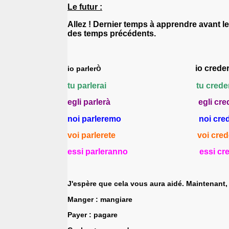
Le futur :
Allez ! Dernier temps à apprendre avant le
des temps précédents.
ò
io cred
e
io parl
er
tu parl
erai
tu cred
egli parl
erà
egli cre
noi parl
eremo
noi cre
voi parl
erete
voi cred
essi parl
eranno
essi cr
J'espère que cela vous aura aidé. Maintenant,
Manger : mangiare
Payer : pagare