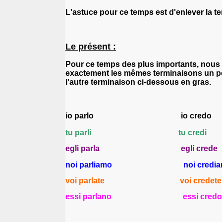
L'astuce pour ce temps est d'enlever la ter
Le présent :
Pour ce temps des plus importants, nous 
exactement les mêmes terminaisons un peu 
l'autre terminaison ci-dessous en gras.
io parl
o
io cred
tu parl
i
tu cred
egli parl
a
egli cred
noi parl
iamo
noi cred
voi parl
ate
voi cred
essi parl
ano
essi cred