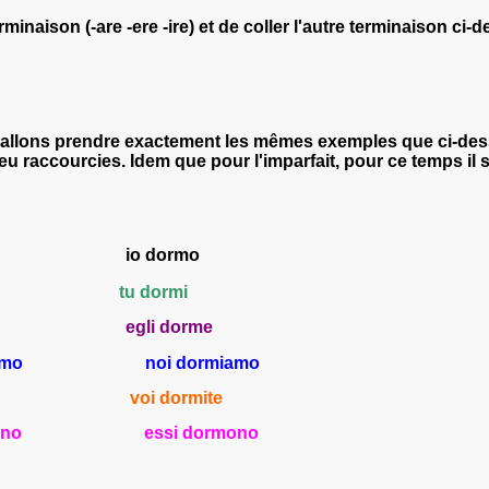
minaison (-are -ere -ire) et de coller l'autre terminaison ci-
allons prendre exactement les mêmes exemples que ci-dessus
raccourcies. Idem que pour l'imparfait, pour ce temps il s
o
io dorm
o
i
tu dorm
i
e
egli dorm
e
iamo
noi dorm
iamo
ete
voi dorm
ite
ono
essi dorm
ono