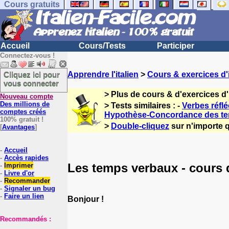
Cours gratuits
Accueil
Cours/Tests
Participer
Connectez-vous !
Cliquez ici pour
Apprendre l'italien
>
Cours & exercices d'i
vous connecter
> Plus de cours & d'exercices d'
Nouveau compte
Des millions de
> Tests similaires : -
Verbes réflé
comptes créés
Hypothèse-Concordance des t
100% gratuit !
>
Double-cliquez
sur n'importe q
[
Avantages
]
-
Accueil
-
Accès rapides
Les temps verbaux - cours d
-
Imprimer
-
Livre d'or
-
Recommander
-
Signaler un bug
-
Faire un lien
Bonjour !
Recommandés :