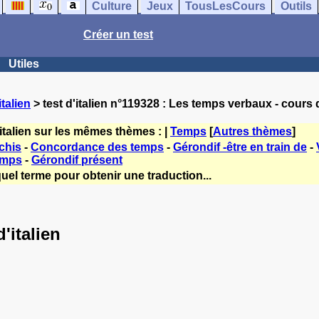
Culture
Jeux
TousLesCours
Outils
Créer un test
Utiles
talien
> test d'italien n°119328 : Les temps verbaux - cours d
italien sur les mêmes thèmes : |
Temps
[
Autres thèmes
]
chis
-
Concordance des temps
-
Gérondif -être en train de
-
emps
-
Gérondif présent
uel terme pour obtenir une traduction...
'italien