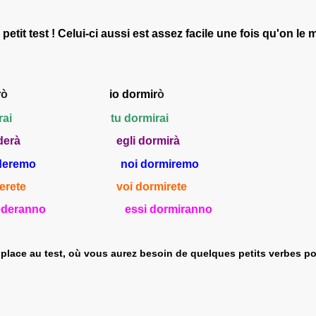
 petit test ! Celui-ci aussi est assez facile une fois qu'on 
r
ò
io dorm
ir
ò
erai
tu dorm
irai
d
erà
egli dorm
irà
d
eremo
noi dorm
iremo
erete
voi dorm
irete
ed
eranno
essi dorm
iranno
 place au test, où vous aurez besoin de quelques petits verbes po