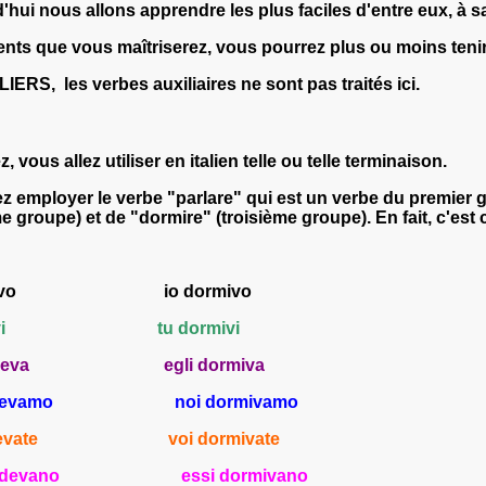
ui nous allons apprendre les plus faciles d'entre eux, à savoir
ments que vous maîtriserez, vous pourrez plus ou moins teni
ERS, les verbes auxiliaires ne sont pas traités ici.
, vous allez utiliser en italien telle ou telle terminaison.
z employer le verbe "parl
are
" qui est un verbe du premier g
me groupe) et de "dorm
ire
" (troisième groupe). En fait, c'es
evo
io dorm
ivo
evi
tu dorm
ivi
eva
egli dorm
iva
evamo
noi dorm
ivamo
evate
voi dorm
ivate
ed
evano
essi dorm
ivano