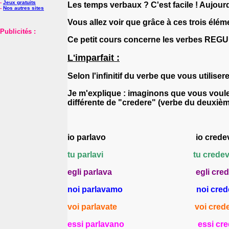
-
Jeux gratuits
Les temps verbaux ? C'est facile ! Aujourd'h
-
Nos autres sites
Vous allez voir que grâce à ces trois élé
Publicités :
Ce petit cours concerne les verbes REGULI
L'imparfait :
Selon l'infinitif du verbe que vous utiliserez
Je m'explique : imaginons que vous voule
différente de "cred
ere
" (verbe du deuxiè
io parl
avo
io cred
tu parl
avi
tu cred
egli parl
ava
egli cred
noi parl
avamo
noi cred
voi parl
avate
voi cred
essi parl
avano
essi cr