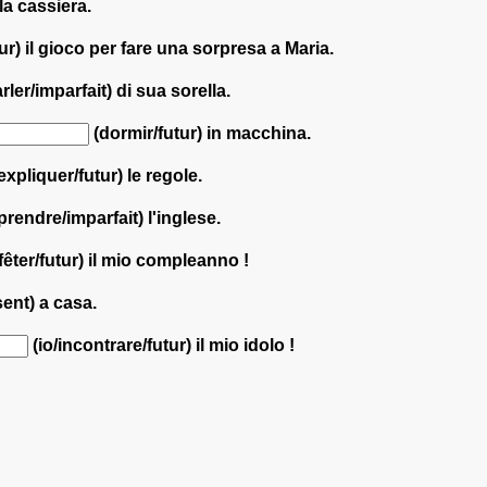
la cassiera.
ur) il gioco per fare una sorpresa a Maria.
rler/imparfait) di sua sorella.
(dormir/futur) in macchina.
expliquer/futur) le regole.
rendre/imparfait) l'inglese.
fêter/futur) il mio compleanno !
ent) a casa.
(io/incontrare/futur) il mio idolo !