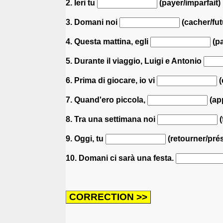
2. Ieri tu
(payer/imparfait) 
3. Domani noi
(cacher/fut
4. Questa mattina, egli
(pa
5. Durante il viaggio, Luigi e Antonio
6. Prima di giocare, io vi
(
7. Quand'ero piccola,
(app
8. Tra una settimana noi
(
9. Oggi, tu
(retourner/prés
10. Domani ci sarà una festa.