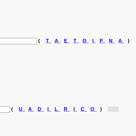
(
T
A
E
T
O
I
P
N
A
)
(
U
A
D
I
L
R
I
C
O
)
[Id...]