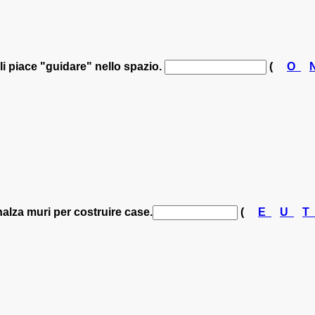
i piace "guidare" nello spazio.
(
O
alza muri per costruire case.
(
E
U
T