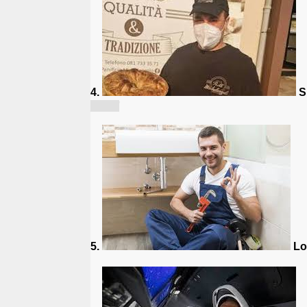
4.
Si
[Pa...]
5.
Lo 