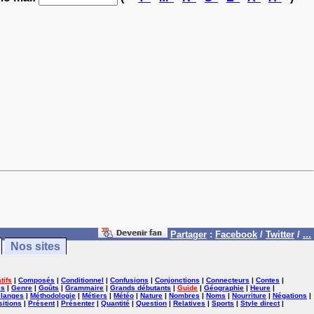
Partager
:
Facebook
/
Twitter
/
...
Nos sites
tifs
|
Composés
|
Conditionnel
|
Confusions
|
Conjonctions
|
Connecteurs
|
Contes
|
es
|
Genre
|
Goûts
|
Grammaire
|
Grands débutants
|
Guide
|
Géographie
|
Heure
|
langes
|
Méthodologie
|
Métiers
|
Météo
|
Nature
|
Nombres
|
Noms
|
Nourriture
|
Négations
|
itions
|
Présent
|
Présenter
|
Quantité
|
Question
|
Relatives
|
Sports
|
Style direct
|