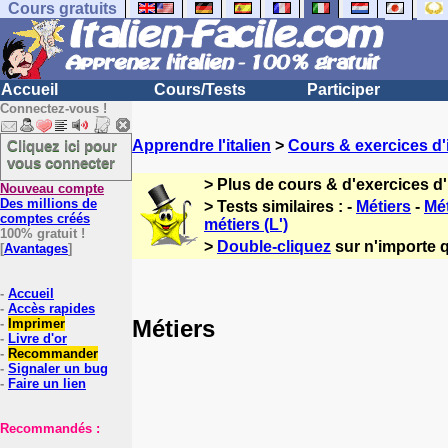
Cours gratuits
Accueil
Cours/Tests
Participer
Connectez-vous !
Cliquez ici pour
Apprendre l'italien
>
Cours & exercices d'i
vous connecter
> Plus de cours & d'exercices d'
Nouveau compte
Des millions de
> Tests similaires : -
Métiers
-
Mét
comptes créés
métiers (L')
100% gratuit !
>
Double-cliquez
sur n'importe q
[
Avantages
]
-
Accueil
-
Accès rapides
Métiers
-
Imprimer
-
Livre d'or
-
Recommander
-
Signaler un bug
-
Faire un lien
Recommandés :