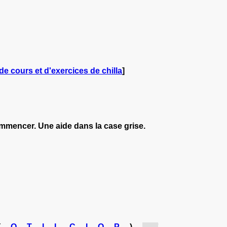
de cours et d'exercices de chilla
]
ommencer. Une aide dans la case grise.
(
O
T
I
L
C
I
O
P
)
[P...]