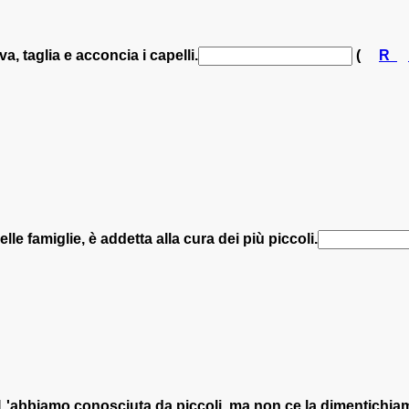
a, taglia e acconcia i capelli.
(
R
lle famiglie, è addetta alla cura dei più piccoli.
L'abbiamo conosciuta da piccoli, ma non ce la dimentichia