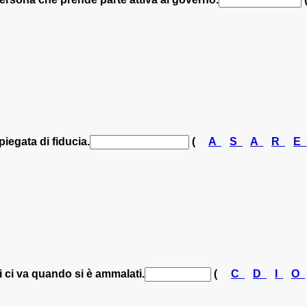
iegata di fiducia.
(
A
S
A
R
E
 ci va quando si è ammalati.
(
C
D
I
O