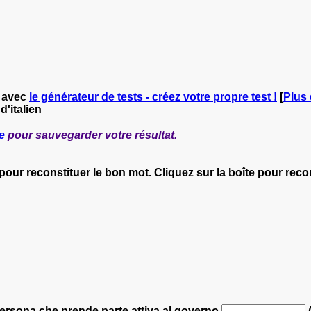
avec
le générateur de tests - créez votre propre test !
[
Plus 
d'italien
e
pour sauvegarder votre résultat.
 pour reconstituer le bon mot. Cliquez sur la boîte pour rec
rsona che prende parte attiva al governo.