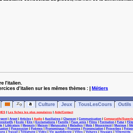
 l'italien.
ercices d'italien sur les mêmes thèmes : |
Métiers
Culture
Jeux
TousLesCours
Outils
HES
|
Les fiches les plus populaires
|
Aide/Contact
rgent
|
Argot
|
Articles
|
Audio
|
Auxiliaires
|
Chanson
|
Communication
|
Comparatifs/Superla
nstratifs
|
Ecole
|
Etre
|
Exclamations
|
Famille
|
Faux amis
|
Films
|
Formation
|
Futur
|
Fêt
te
|
Littérature
|
Magasin
|
Maison
|
Majuscules
|
Maladies
|
Mots
|
Mouvement
|
Musique
|
Mé
uation
|
Possession
|
Poèmes
|
Pronominaux
|
Pronoms
|
Prononciation
|
Proverbes
|
Prépos
ions
|
Travail
|
Téléphone
|
Vidéo
|
Vie quotidienne
|
Villes
|
Voitures
|
Voyages
|
Vêtements