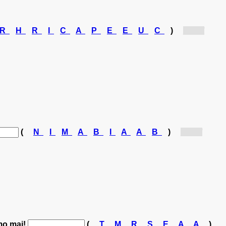
R
H
R
I
C
A
P
E
E
U
C
)
[Pa...]
(
N
I
M
A
B
I
A
A
B
)
[Ba...]
mo mai!
(
T
M
R
S
E
A
A
)