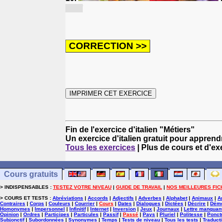
[M...]
Fin de l'exercice d'italien "Métiers"
Un exercice d'italien gratuit pour apprendre
Tous les exercices
| Plus de cours et d'ex
Cours gratuits
> INDISPENSABLES :
TESTEZ VOTRE NIVEAU
|
GUIDE DE TRAVAIL
|
NOS MEILLEURES FIC
> COURS ET TESTS :
Abréviations
|
Accords
|
Adjectifs
|
Adverbes
|
Alphabet
|
Animaux
|
A
Contraires
|
Corps
|
Couleurs
|
Courrier
|
Cours
|
Dates
|
Dialogues
|
Dictées
|
Décrire
|
Démo
Homonymes
|
Impersonnel
|
Infinitif
|
Internet
|
Inversion
|
Jeux
|
Journaux
|
Lettre manquan
Opinion
|
Ordres
|
Participes
|
Particules
|
Passif
|
Passé
|
Pays
|
Pluriel
|
Politesse
|
Ponct
Subjonctif
|
Subordonnées
|
Synonymes
|
Temps
|
Tests de niveau
|
Tous les tests
|
Traduct