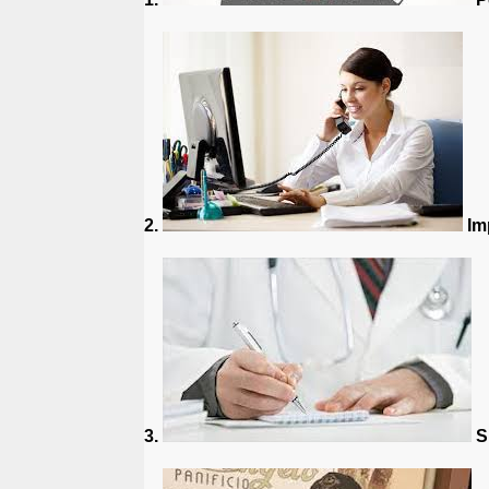
2.
Imp
3.
Si