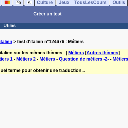
Culture
Jeux
TousLesCours
Outils
Créer un test
Utiles
talien
> test d'italien n°124676 : Métiers
italien sur les mêmes thèmes : |
Métiers
[
Autres thèmes
]
iers 1
-
Métiers 2
-
Métiers
-
Question de métiers -2-
-
Métiers
uel terme pour obtenir une traduction...