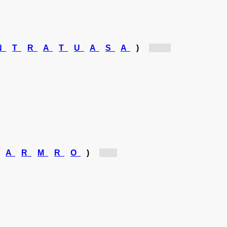
N
T
R
A
T
U
A
S
A
)
[As...]
A
R
M
R
O
)
[M...]