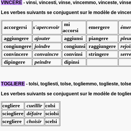
VINCERE
- vinsi, vincesti, vinse, vincemmo, vinceste, vinse
Les verbes suivants se conjuguent sur le modèle de
vince
mi
accorgersi
s'apercevoir
emergere
émer
accorsi
aggiungere
ajouter
aggiunsi
piangere
pleu
congiungere
joindre
congiunsi
raggiungere
rejo
convincere
convaincre
convinsi
stringere
serre
dipingere
peindre
dipinsi
TOGLIERE
- tolsi, togliesti, tolse, togliemmo, toglieste, tols
Les verbes suivants se conjuguent sur le modèle de
toglie
cogliere
cueillir
colsi
sciogliere
défaire
sciolsi
scegliere
choisir
scelsi