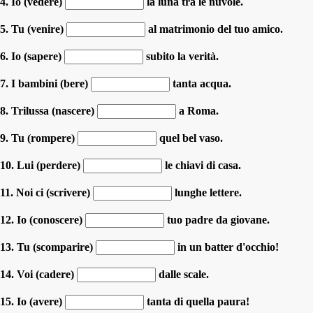
4. Io (vedere)
la luna tra le nuvole.
5. Tu (venire)
al matrimonio del tuo amico.
6. Io (sapere)
subito la verità.
7. I bambini (bere)
tanta acqua.
8. Trilussa (nascere)
a Roma.
9. Tu (rompere)
quel bel vaso.
10. Lui (perdere)
le chiavi di casa.
11. Noi ci (scrivere)
lunghe lettere.
12. Io (conoscere)
tuo padre da giovane.
13. Tu (scomparire)
in un batter d'occhio!
14. Voi (cadere)
dalle scale.
15. Io (avere)
tanta di quella paura!