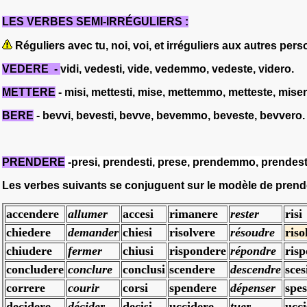
LES VERBES SEMI-IRRÉGULIERS
:
Réguliers avec
tu, noi, voi
, et irréguliers aux autres per
VEDERE
-
vidi, vedesti, vide, vedemmo, vedeste, videro.
METTERE
- misi, mettesti, mise, mettemmo, metteste, miser
BERE
- bevvi, bevesti, bevve, bevemmo, beveste, bevvero.
PRENDERE
-presi, prendesti, prese, prendemmo, prendest
Les verbes suivants se conjuguent sur le modèle de
prend
accendere
allumer
accesi
rimanere
rester
risi
chiedere
demander
chiesi
risolvere
résoudre
riso
chiudere
fermer
chiusi
rispondere
répondre
risp
concludere
conclure
conclusi
scendere
descendre
sces
correre
courir
corsi
spendere
dépenser
spes
decidere
décider
decisi
uccidere
tuer
ucci