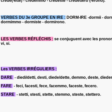
credé(-ette) - credemmo - credeste - cred
ettero
(-
erono).
VERBES DU 3e GROUPE EN
IRE
:
DORM-IRE -dormii - dormi
dormimmo - dormiste - dormirono.
LES VERBES RÉFLÉCHIS :
se conjuguent avec les prono
vi, si
.
Les VERBES IRRÉGULIERS :
DARE
- diedi/detti, desti, diede/dette, demmo, deste, diede
FARE
- feci, facesti, fece, facemmo, faceste, fecero.
STARE
- stetti, stesti, stette, stemmo, steste, stettero.