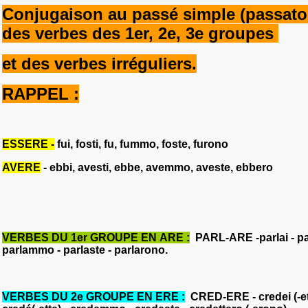
Conjugaison au passé simple (passato
des verbes des 1er, 2e, 3e groupes
et des verbes irréguliers.
RAPPEL :
ESSERE -
fui, fosti, fu, fummo, foste, furono
AVERE
- ebbi, avesti, ebbe, avemmo, aveste, ebbero
VERBES DU 1er GROUPE EN
ARE
:
PARL-ARE -parlai - par
parlammo - parlaste - parlarono.
VERBES DU 2e GROUPE EN
ERE
:
CRED-ERE - credei (-etti