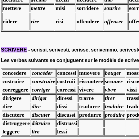
mettere
mettre
misi
sorridere
sourire
sorr
ridere
rire
risi
offendere
offenser
offe
SCRIVERE
- scrissi, scrivesti, scrisse, scrivemmo, scrivest
Les verbes suivants se conjuguent sur le modèle de
scrive
concedere
concéder
concessi
muovere
bouger
moss
costruire
construire
costruii
riscuotere
secouer
risco
correggere
corriger
corressi
vivere
vivre
vissi
dirigere
diriger
diressi
trarre
tirer
trass
dire
dire
dissi
tradurre
traduire
tradu
discutere
discuter
discussi
produrre
produire
prod
distruggere
détruire
distrussi
leggere
lire
lessi