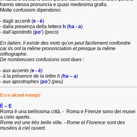
hanno stessa pronuncia e quasi medesima grafia.
Molte confusioni dipendono:
- dagli accenti (
e - è
)
- dalla presenza della lettera
h
(
ha - a
)
- dall'apostrofo (
po'
) (poco)
En italien, il existe des mots qu'on peut facilement confondre
car ils ont la même prononciation et presque la même
orthographe.
De nombreuses confusions sont dues :
- aux accents (
e - è
)
- à la présence de la lettre h (
ha – a
)
- aux apostrophes (
po'
) (peu)
Ecco alcuni esempi:
È – E
Roma è una bellissima città. - Roma e
Firenze
sono dei musei
a cielo aperto.
Rome est une très belle ville. - Rome et Florence sont des
musées à ciel ouvert.