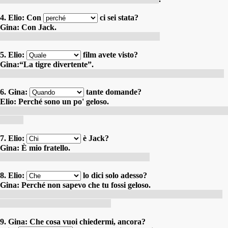
4. Elio: Con
ci sei stata?
Gina: Con Jack.
Elio : Avec qui y es-tu allée ? Gina : Avec Jack.
5. Elio:
film avete visto?
Gina:“La tigre divertente”.
Elio : Quel film avez-vous regardé ? Gina : « Le Tigre amusant ».
6. Gina:
tante domande?
Elio: Perché sono un po' geloso.
Gina : Pourquoi tant de questions ? Elio : Parce que je suis un peu
jaloux.
7. Elio:
è Jack?
Gina: È mio fratello.
Elio : Qui est Jack ? Gina : C'est mon frère.
8. Elio:
lo dici solo adesso?
Gina: Perché non sapevo che tu fossi geloso.
Elio : Pourquoi ne le dis-tu que maintenant ? Gina : Parce que je
ne savais pas que tu étais jaloux.
9. Gina: Che cosa vuoi chiedermi, ancora?