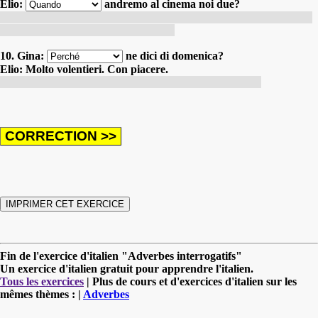
Elio:
andremo al cinema noi due?
Gina : Qu'est-ce que tu veux encore me demander ? Elio : Quand
irons-nous au cinéma tous les deux ?
10. Gina:
ne dici di domenica?
Elio: Molto volentieri. Con piacere.
Gina : Que penses-tu de dimanche ? Elio : Avec plaisir.
Fin de l'exercice d'italien "Adverbes interrogatifs"
Un exercice d'italien gratuit pour apprendre l'italien.
Tous les exercices
| Plus de cours et d'exercices d'italien sur les
mêmes thèmes : |
Adverbes