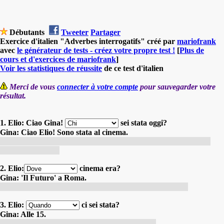
Débutants
Tweeter
Partager
Exercice d'italien "Adverbes interrogatifs" créé par
mariofrank
avec
le générateur de tests - créez votre propre test !
[
Plus de
cours et d'exercices de mariofrank
]
Voir les statistiques de réussite
de ce test d'italien
Merci de vous
connecter à votre compte
pour sauvegarder votre
résultat.
1. Elio: Ciao Gina!
sei stata oggi?
Gina: Ciao Elio! Sono stata al cinema.
Elio : Salut Gina ! Où étais-tu aujourd'hui ? Gina : Salut Elio !
J'étais au cinéma.
2. Elio:
cinema era?
Gina: 'Il Futuro' a Roma.
Elio : Quel cinéma était-ce ? Gina : Le 'Futuro' à Rome.
3. Elio:
ci sei stata?
Gina: Alle 15.
Elio : Quand y es-tu allée ? Gina : À 15 heures
.