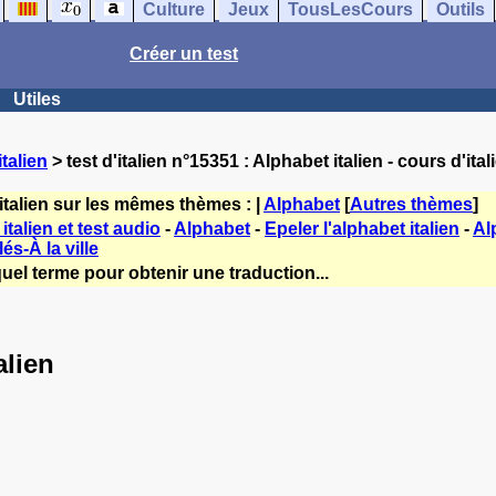
Culture
Jeux
TousLesCours
Outils
Créer un test
Utiles
talien
> test d'italien n°15351 : Alphabet italien - cours d'ital
italien sur les mêmes thèmes : |
Alphabet
[
Autres thèmes
]
italien et test audio
-
Alphabet
-
Epeler l'alphabet italien
-
Al
és-À la ville
uel terme pour obtenir une traduction...
alien