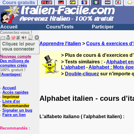
Cours gratuits
Accueil
Cours/Tests
Participer
Connectez-vous !
Cliquez ici pour
Apprendre l'italien
>
Cours & exercices d'i
vous connecter
> Plus de cours & d'exercices d'
Nouveau compte
Des millions de
> Tests similaires : -
Alphabet en 
comptes créés
L'alphabet
-
Alphabet : Mots épel
100% gratuit !
>
Double-cliquez
sur n'importe q
[
Avantages
]
-
Accueil
-
Accès rapides
Alphabet italien - cours d'it
-
Imprimer
-
Livre d'or
-
Recommander
-
Signaler un bug
-
Faire un lien
L'alfabeto italiano ( l'alphabet italien) :
Recommandés :