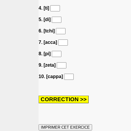
4. [ti]
5. [di]
6. [tchi]
7. [acca]
8. [pi]
9. [zeta]
10. [cappa]