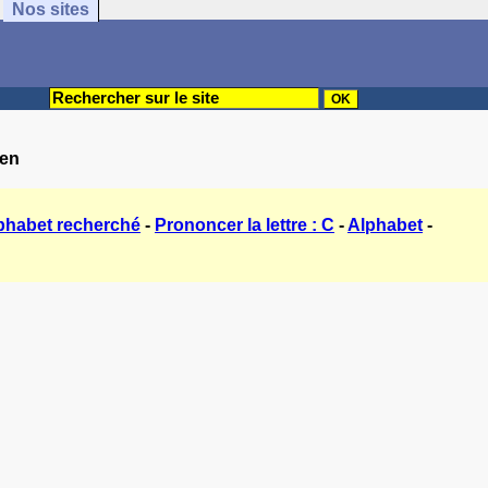
Nos sites
ien
phabet recherché
-
Prononcer la lettre : C
-
Alphabet
-