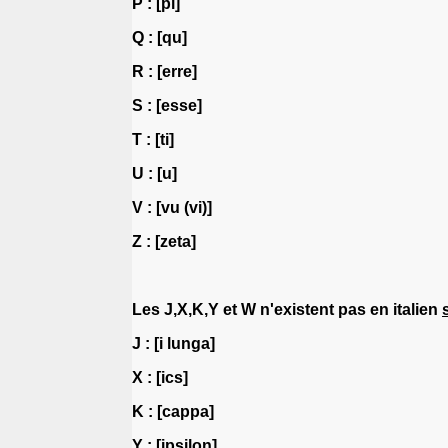
P : [pi]
Q : [qu]
R : [erre]
S : [esse]
T : [ti]
U : [u]
V : [vu (vi)]
Z : [zeta]
Les J,X,K,Y et W n'existent pas en italien
J : [i lunga]
X : [ics]
K : [cappa]
Y : [ipsilon]