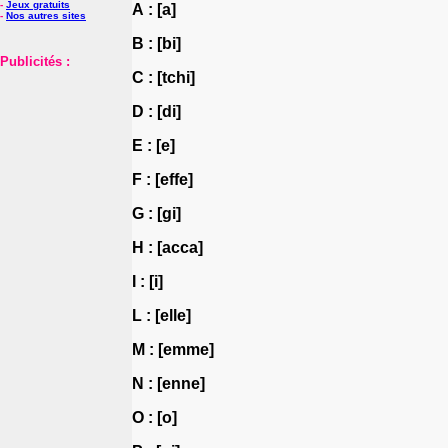
-
Jeux gratuits
A : [a]
-
Nos autres sites
B : [bi]
Publicités :
C : [tchi]
D : [di]
E : [e]
F : [effe]
G : [gi]
H : [acca]
I : [i]
L : [elle]
M : [emme]
N : [enne]
O : [o]