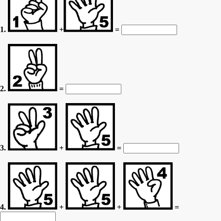
1.
+
=
2.
=
3.
+
=
4.
+
+
=