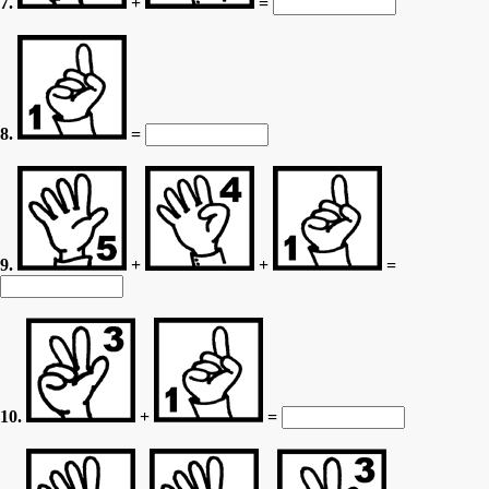
7.
+
=
8.
=
9.
+
+
=
10.
+
=