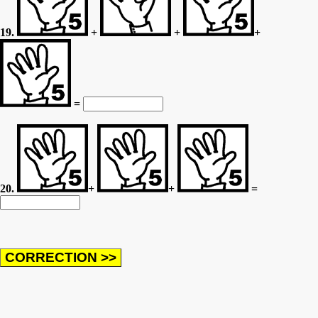
19.
+
+
+
=
20.
+
+
=