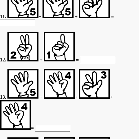
11.
+
+
=
12.
+
=
13.
+
+
+
=