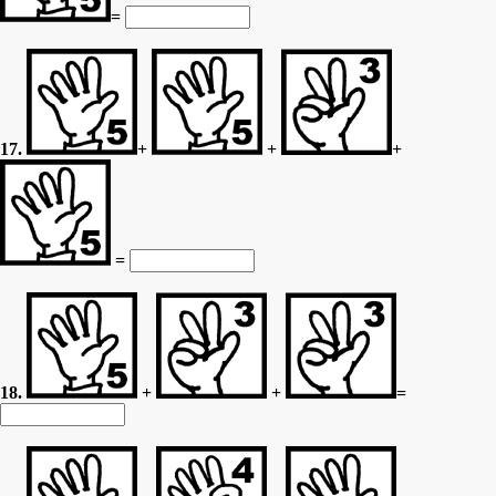
=
17.
+
+
+
=
18.
+
+
=