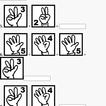
5.
+
=
6.
+
+
+