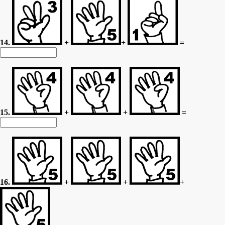
14.
+
+
=
15.
+
+
=
16.
+
+
+